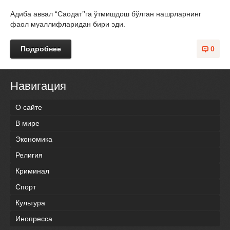
Адиба аввал “Саодат’’га ўтмишдош бўлган нашрларнинг
фаол муаллифларидан бири эди.
Подробнее
0
Навигация
О сайте
В мире
Экономика
Религия
Криминал
Спорт
Культура
Инопресса