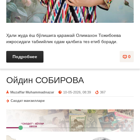
Ҳали жуда ёш бўлишига қарамай Олимахон Тожибоева
ижросидаги табиийлик одам қалбига тез етиб боради.
Подробнее
0
Ойдин СОБИРОВА
Muzaffar Muhammadnazar
10-05-2026, 08:39
367
Саодат манзиллари