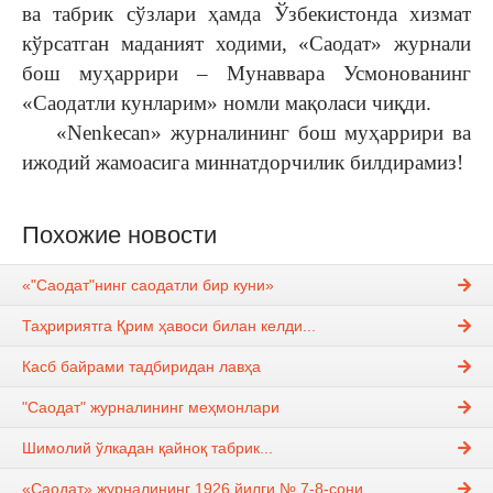
ва табрик сўзлари ҳамда Ўзбекистонда хизмат
кўрсатган маданият ходими, «Саодат» журнали
бош муҳаррири – Мунаввара Усмонованинг
«Саодатли кунларим» номли мақоласи чиқди.
«Nenkecan» журналининг бош муҳаррири ва
ижодий жамоасига миннатдорчилик билдирамиз!
Похожие новости
«"Саодат"нинг саодатли бир куни»
Таҳририятга Қрим ҳавоси билан келди...
Касб байрами тадбиридан лавҳа
"Саодат" журналининг меҳмонлари
Шимолий ўлкадан қайноқ табрик...
«Саодат» журналининг 1926 йилги № 7-8-сони.