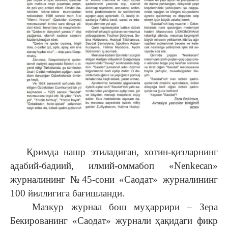
Қримда нашр этиладиган, хотин-қизларнинг
адабий-бадиий, илмий-оммабоп «Nenkecan»
журналининг №45-сони «Саодат» журналининг
100 йиллигига бағишланди.
Мазкур журнал бош муҳаррири – Зера
Бекированинг «Саодат» журнали ҳақидаги фикр