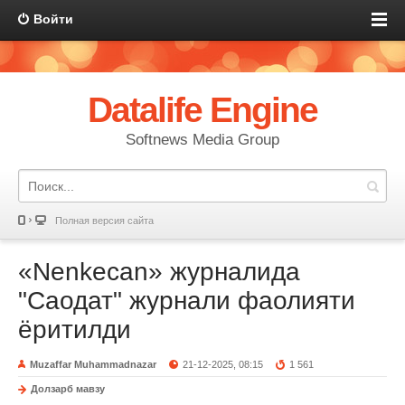
Войти
Datalife Engine
Softnews Media Group
Полная версия сайта
«Nenkecan» журналида
"Саодат" журнали фаолияти
ёритилди
Muzaffar Muhammadnazar
21-12-2025, 08:15
1 561
Долзарб мавзу