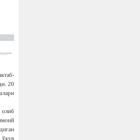
ктаб-
ди. 20
шлари
 олиб
имоий
диган
 ўқув