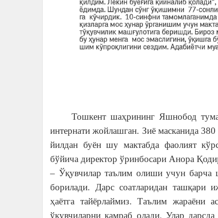
Тошкент шаҳрининг Яшнобод туманида
интернати жойлашган. Зиё масканида 380 
йилдан буён шу мактабда фаолият кў
бўйича директор ўринбосари Анора Қоди
– Ўқувчилар таълим олиши учун барча ш
борилади. Дарс соатларидан ташқари 
ҳаётга тайёрлаймиз. Таълим жараёни 
ўқувчиларни қамраб олади. Улар дарсда