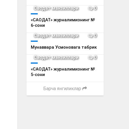
Саодат манзиллари
0
«САОДАТ» журналимизнинг №
6-сони
Саодат манзиллари
0
Мунаввара Усмоновага табрик
Саодат манзиллари
0
«САОДАТ» журналимизнинг №
5-сони
Барча янгиликлар