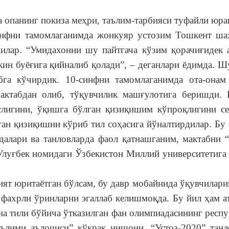
панинг покиза меҳри, таълим-тарбияси туфайли юра
синфни тамомлаганимда жонкуяр устозим Тошкент ша
дилар. “Умидахонни шу пайтгача кўзим қорачиғидек а
ин буёғига қийналиб қолади”, – деганлари ёдимда. Ш
бга кўчирдик. 10-синфни тамомлаганимда ота-онам
актабдан олиб, тўқувчилик машғулотига беришди. 
слигини, ўқишга бўлган қизиқишим кўпроқлигини се
ан қизиқишни кўриб тил соҳасига йўналтирдилар. Бу 
далари ва танловларда фаол қатнашганим, мактабни “
Улуғбек номидаги Ўзбекистон Миллий университетига 
ят юритаётган бўлсам, бу давр мобайнида ўқувчилари
 фахрли ўринларни эгаллаб келишмоқда. Бу йил ҳам а
на тили бўйича ўтказилган фан олимпиадасининг респ
ълими аълочиси” кўкрак нишони, “Устоз-2020” танл