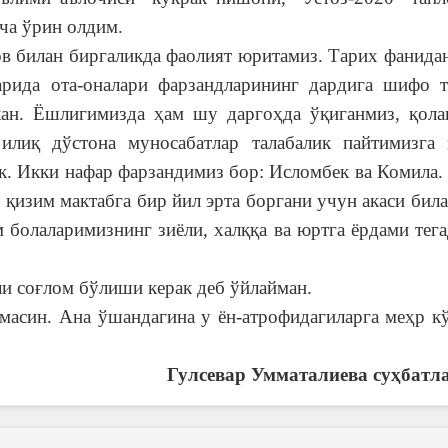
ча ўрин олдим.
илан биргаликда фаолият юритамиз. Тарих фанидан
арида ота-оналари фарзандларининг дардига шифо 
ан. Ёшлигимизда ҳам шу даргоҳда ўқиганмиз, қолав
илиқ дўстона муносабатлар талабалик пайтимизга 
к. Икки нафар фарзандимиз бор: Исломбек ва Комила.
қизим мактабга бир йил эрта боргани учун акаси бил
 болаларимизнинг зиёли, халққа ва юртга ёрдами тег
 соғлом бўлиши керак деб ўйлайман.
син. Ана ўшандагина у ён-атрофидагиларга меҳр кў
Гулсевар Умматалиева
суҳбатл