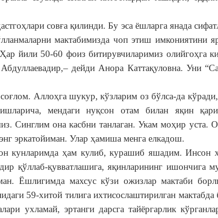
гоҳлари совға қилинди. Бу эса ёшларга янада сифат
лланмаларни мактабимизда чоп этиш имкониятини яр
 Ҳар йили 50-60 фоиз битирувчиларимиз олийгоҳга ки
бдуллаевадир,– дейди Анора Каттақуловна. Уни “Са
соғлом. Аллоҳга шукур, кўзларим оз бўлса-да кўради
тишларича, мендаги нуқсон отам билан яқин қар
из. Синглим она касбни танлаган. Укам моҳир уста. 
энг эркатойиман. Улар ҳамиша менга елкадош.
кунларимда ҳам кулиб, курашиб яшадим. Инсон ҳ
дир қўллаб-қувватлашига, яқинларининг ишончига м
аман. Ёшлигимда махсус кўзи ожизлар мактаби борл
идаги 59-хитой тилига ихтисослаштирилган мактабда 
алари ухламай, эртанги дарсга тайёргарлик кўрганла