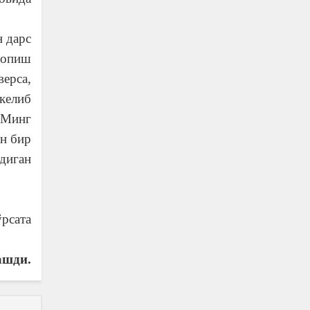
 дарс
топиш
ерса,
келиб
 Минг
ан бир
адиган
рсата
ашди.