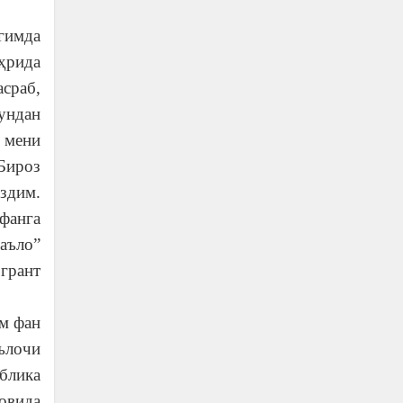
гимда
ҳрида
сраб,
ундан
 мени
Бироз
здим.
фанга
аъло”
грант
м фан
ълочи
ублика
овида