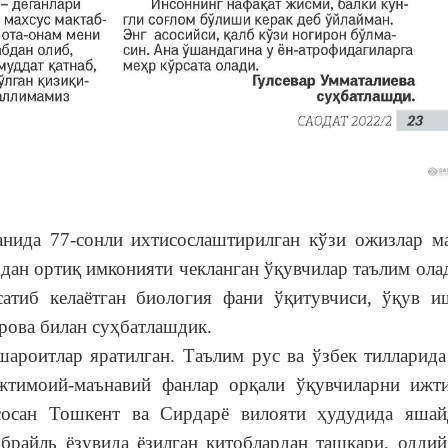
 77-сонли ихтисослаштирилган кўзи ожизлар ма
дан ортиқ имконияти чекланган ўқувчилар таълим ола
рсатиб
келаётган биология фани ўқитувчиси, ўқув и
рова билан суҳбатлашдик.
ароитлар яратилган. Таълим рус ва ўзбек тилларида
ижтимоий-маънавий фанлар орқали ўқувчиларни ижт
асосан Тошкент ва Сирдарё вилояти ҳудудида яшай
 брайль ёзувида ёзилган китоблардан ташқари, оддий