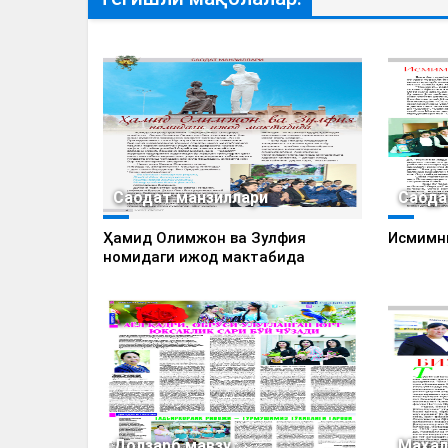
Саодат манзиллари
Саода
Ҳамид Олимжон ва Зулфия
Исмимн
номидаги ижод мактабида
Долзарб мавзу
Маҳал