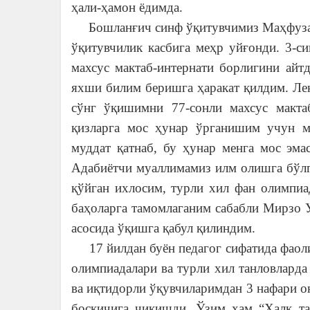
ҳали-ҳамон ёдимда.
Бошланғич синф ўқитувчимиз Маҳфуза о
ўқитувчилик касбига меҳр уйғонди. 3-
махсус мактаб-интернати борлигини айт
яхши билим беришга ҳаракат қилдим. Лек
сўнг ўқишимни 77-сонли махсус макта
қизларга мос ҳунар ўрганишим учун м
муддат қатнаб, бу ҳунар менга мос эма
Адабиётчи муаллимамиз илм олишга бўлг
қўйган ихлосим, турли хил фан олимпиа
баҳоларга тамомлаганим сабабли Мирзо 
асосида ўқишга қабул қилиндим.
17 йилдан буён педагог сифатида фаоли
олимпиадалари ва турли хил танловларда
ва иқтидорли ўқувчиларимдан 3 нафари о
босқичига чиқишди. Ўзим ҳам “Халқ та