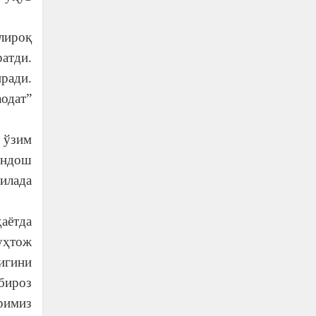
лироқ
атди.
ради.
одат”
, ўзим
индош
Оилада
аётда
уҳтож
игини
бироз
римиз