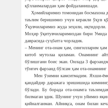
қўлланмалардан ҳам фойдаланишади.
Ҳомийларимиз томонидан босмахона даст
таълим беришимиз учун керакли ўқув қў
Ўқувчиларимиз жуда зеҳнли, иқтидорли.
Моҳир ўқитувчиларимиздан бири Умида А
даврасида суҳбатга чорладик.
– Менинг ота-онам ҳам, сингилларим ҳам 
китоб мутолаа қиламан. Онамнинг ай
бўлишгани боис экан. Оилада 3 фарзандм
тўнғич фарзанд бўлсам ҳам ота-онамнинг 
Мен ўзимни камситмадим. Яхши-ёмон 
қандайдир даражага эришишида кимнинг
бўлади. Бу борада ота-онамга таъзимд
билмаган эдик. Шунинг учун уйимиз яқин
қийналганман. Айниқса, онам билан кеч