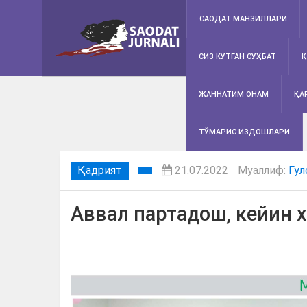
САОДАТ МАНЗИЛЛАРИ
СИЗ КУТГАН СУҲБАТ
Қ
ЖАННАТИМ ОНАМ
ҚА
ТЎМАРИС ИЗДОШЛАРИ
Қадрият
21.07.2022
Муаллиф:
Гул
Аввал партадош, кейин 