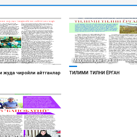
т манзиллари
Маҳалла ҳаётидан
и жуда чиройли айтганлар
ТИЛИМИ ТИЛНИ ЁРГАН
ла ҳаётидан