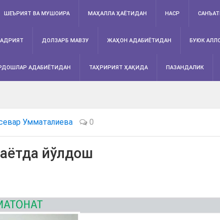
ШЕЪРИЯТ ВА МУШОИРА
МАҲАЛЛА ҲАЁТИДАН
НАСР
САНЪА
АДРИЯТ
ДОЛЗАРБ МАВЗУ
ЖАҲОН АДАБИЁТИДАН
БУЮК АЛЛ
РДОШЛАР АДАБИЁТИДАН
ТАҲРИРИЯТ ҲАҚИДА
ПАЗАНДАЛИК
севар Умматалиева
0
хаётда йўлдош