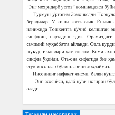
“Энг меҳридарё устоз” номинацияси бўйи
Турмуш ўртоғим Замонкелди Норқулов б
берадилар. У киши жиззахлик. Ёшликл
илинжида Тошкентга кўчиб келишган эк
синфдош, партадош эдик. Орамиздаги 
самимий муҳаббатга айланди. Оила қурди
шукур, икковлари ҳам соғлом. Комилахон 
синфда ўқийди. Ота-она сифатида биз ҳам
етук инсонлар бўлишларини хоҳлаймиз.
Инсоннинг нафақат жисми, балки кўнгли
Энг асосийси, қалб кўзи ногирон бўлма
олади.
Тегишли мақолалар: