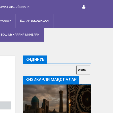
ТИМИЗ ФИДОЙИЛАРИ
ОМАЛАР
ЁШЛАР ИЖОДИДАН
БОШ МУҲАРРИР МИНБАРИ
ҚИДИРУВ
ҚИЗИКАРЛИ МАҚОЛАЛАР