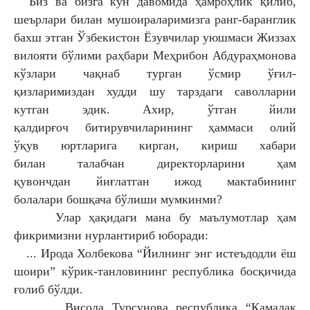
Биз ва бизга кун давомида
ҳамроҳлик қилиб,
шеърлари билан
мушоираларимизга ранг-баранглик
бахш
этган Ўзбекистон Ёзувчилар уюшмаси
Жиззах
вилояти бўлими раҳбари
Меҳрибон Абдураҳмонова
кўзлари
чақнаб турган ўсмир ўғил-
қизларимиздан
худди шу тарздаги саволларни
кутган
эдик. Ахир, ўтган йили
қалдирғоч
битирувчиларининг ҳаммаси олий
ўқув
юртларига кирган, кириш хабари
билан
талабчан директорларини ҳам
қувончдан
йиғлатган ижод мактабининг
болалари
бошқача бўлиши мумкинми?
Улар ҳақидаги мана бу маълумотлар
ҳам
фикримизни нурлантириб юборади:
... Ирода Холбекова “Йилнинг
энг истеъдодли ёш
шоири” кўрик-
танловининг республика босқичида
ғолиб
бўлди.
... Висола Турсунова республика
“Камалак