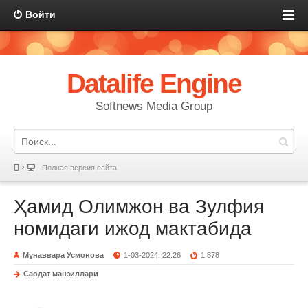
Войти
Datalife Engine
Softnews Media Group
Полная версия сайта
Ҳамид Олимжон ва Зулфия
номидаги ижод мактабида
Мунаввара Усмонова
1-03-2024, 22:26
1 878
Саодат манзиллари