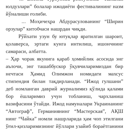
юлдузлари” болалар ижодиёти
фестивалининг назм
йўналиши ғолиби.
... Моҳичеҳра Абдурасулованинг
“Ширин
орзулар” китобчаси нашрдан
чиқди.
Рўйхати узун бу ютуқлар яратилган
шароит,
қолаверса, эртаги кунга интилиш,
ишончнинг
самараси, албатта.
– Ҳар чорак якунига қараб ҳомийлик
асосида энг
аълочи, энг ташаббускор ўқувчиларимиздан бир
нечтаси Ҳамид
Олимжон номидаги махсус
стипендия
билан тақдирланади. “Ижод гулшани”
деб
номланган даврий журналимиз қўлида
қалами
бор ёшларимиз учун тобланиш,
чархланиш
вазифасини ўтайди. Ижод
намуналари Украинанинг
“Автограф”,
Германиянинг “Мастерская”, АҚШ
нинг
“Чайка” номли нашрларида ҳам чоп
этилгани
ўғил-қизларимизнинг йўллари
узайиб бораётганини