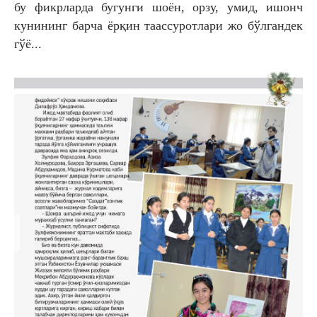
бу фикрларда
бугунги шоён, орзу, умид, ишонч
кунининг барча ёрқин
таассуротлари жо бўлгандек
гўё...