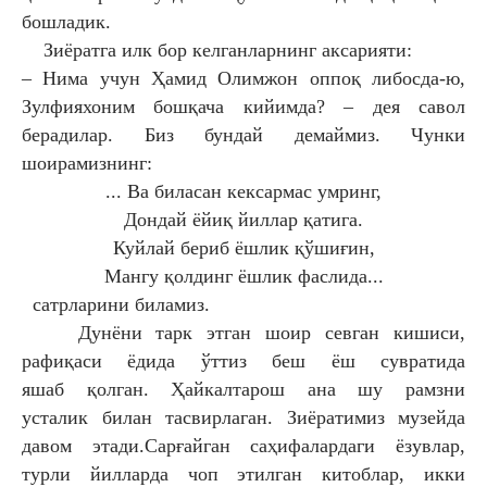
бошладик.
Зиёратга илк
бор келганларнинг аксарияти:
– Нима учун Ҳамид Олимжон оппоқ
либосда-ю,
Зулфияхоним бошқача кийимда?
– дея савол
берадилар. Биз бундай демаймиз.
Чунки
шоирамизнинг:
... Ва биласан кексармас умринг,
Дондай ёйиқ йиллар қатига.
Куйлай бериб ёшлик қўшиғин,
Мангу қолдинг ёшлик фаслида...
сатрларини биламиз.
Дунёни тарк этган шоир севган кишиси,
рафиқаси ёдида ўттиз беш ёш сувратида
яшаб
қолган. Ҳайкалтарош ана шу рамзни
усталик
билан тасвирлаган. Зиёратимиз музейда
давом
этади.Сарғайган саҳифалардаги ёзувлар,
турли
йилларда чоп этилган китоблар, икки