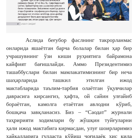
Аслида беғубор фаслнинг такрорланмас
онларида
яшаётган барча болалар билан ҳар бир
учрашувнинг ўзи
киши руҳиятига байрамона
кайфият бағишлайди. Аммо
Президентимиз
ташаббуслари билан мамлакатимизнинг
бир неча
шаҳарларида ташкил этилган ижод
мактабларида
таълим-тарбия олаётган ўқувчилар
даврасига кирсангиз,
ҳафта, ой сайин улғайиб
бораётган, камолга етаётган
авлодни кўриб,
бошқача завқланасиз. Биз – “Саодат”
журнали
таҳририяти ходимлари бу жўшқин туйғуларни
ҳали
ижод мактабига кирмасдан, улуғ шоирларимиз
ҳайкалларига
гулдаста қўйиш чоғидаёқ ҳис қила