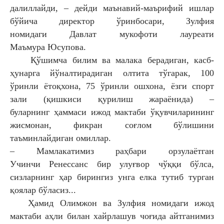
далиллайди, –
дейди маънавий-маърифий ишлар
бўйича
директор ўринбосари, Зулфия
номидаги
Давлат мукофоти лауреати
Маъмура
Юсупова.
Қўшимча билим ва малака берадиган,
касб-
ҳунарга йўналтирадиган олтита тўгарак, 100
ўринли ётоқхона, 75 ўринли ошхона, ёзги
спорт
зали (қишкиси қурилиш жараёнида) –
буларнинг
ҳаммаси ижод мактаби ўқувчиларининг
жисмонан,
фикран соғлом бўлишини
таъминлайдиган омиллар.
– Мамлакатимиз раҳбари орзулаётган
Учинчи
Ренессанс бир улуғвор чўққи бўлса,
сизларнинг ҳар
бирингиз унга елка тутиб турган
қоялар бўласиз...
Ҳамид Олимжон ва Зулфия номидаги ижод
мактаби
аҳли билан хайрлашув чоғида айтганимиз