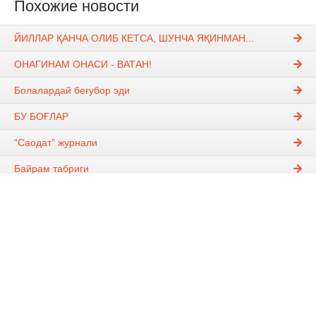
Похожие новости
ЙИЛЛАР ҚАНЧА ОЛИБ КЕТСА, ШУНЧА ЯҚИНМАН...
ОНАГИНАМ ОНАСИ - ВАТАН!
Болалардай беғубор эди
БУ БОҒЛАР
“Саодат” журнали
Байрам табриги
Комментарии (0)
Навигация
О сайте
В мире