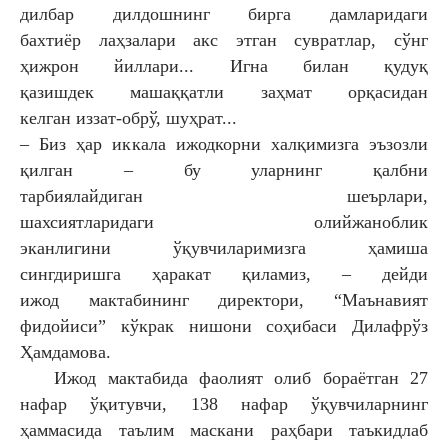
дилбар
дилдошнинг бирга дамларидаги
бахтиёр
лаҳзалари акс этган сувратлар, сўнг
ҳижрон йиллари... Игна билан қудуқ
қазишдек
машаққатли заҳмат орқасидан
келган
иззат-обрў, шуҳрат...
– Биз ҳар иккала ижодкорни
халқимизга эъзозли
қилган – бу
уларнинг қалбни
тарбиялайдиган
шеърлари,
шахсиятларидаги
олийжаноблик
эканлигини
ўқувчиларимизга ҳамиша
сингдиришга
ҳаракат қиламиз, – дейди
ижод
мактабининг директори, “Маънавият
фидойиси” кўкрак нишони соҳибаси
Дилафрўз
Ҳамдамова.
Ижод мактабида фаолият олиб
бораётган 27
нафар ўқитувчи, 138 нафар
ўқувчиларнинг
ҳаммасида таълим
маскани раҳбари таъкидлаб