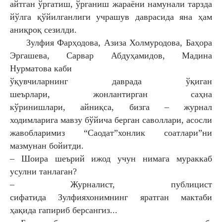
айтган
ўргатиш, ўрганиш жараёни намунали
тарзда
йўлга қўйилганлиги учрашув
даврасида яна ҳам
аниқроқ сезилди.
Зулфия Фарҳодова, Азиза
Холмуродова, Баҳора
Эргашева, Сарвар
Абдуҳамидов, Мадина
Нурматова каби
ўқувчиларнинг даврада ўқиган
шеърлари,
жонлантирган саҳна
кўринишлари,
айниқса, бизга – журнал
ходимларига
мавзу бўйича берган саволлари,
асосли
жавобларимиз “Саодат”хонлик
соатлари”ни
мазмунан бойитди.
– Шоира шеърий ижод учун нимага
мураккаб
усулни танлаган?
– Журналист, публицист
сифатида
Зулфияхонимнинг яратган мактаби
ҳақида
гапириб берсангиз...