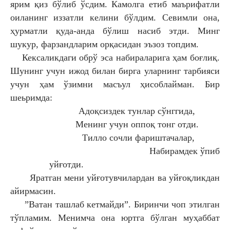
ярим қиз бўлиб ўсдим. Камолга етиб маърифатли
оиланинг иззатли келини бўлдим. Севимли она,
ҳурматли қуда-анда бўлиш насиб этди. Минг
шукур, фарзандларим орқасидан эъзоз топдим.
Кексаликдаги обрў эса набираларига ҳам боғлиқ.
Шунинг учун ижод билан бирга уларнинг тарбияси
учун ҳам ўзимни масъул ҳисоблайман. Бир
шеьримда:
Адоқсиздек тунлар сўнггида,
Менинг учун оппоқ тонг отди.
Тилло сочли фариштачалар,
Набирамдек ўпиб
уйғотди.
Яратган мени уйғотувчилардан ва уйғоқликдан
айирмасин.
”Ватан ташлаб кетмайди”. Биринчи чоп этилган
тўпламим. Менимча она юртга бўлган муҳаббат