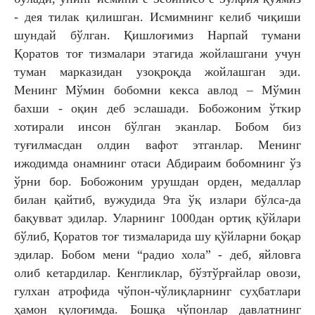
- дея тилак қилишган. Исмимнинг келиб чиқиши
шундай бўлган. Қишлоғимиз Нарпай тумани
Қоратов тоғ тизмалари этагида жойлашгани учун
туман марказидан узоқроқда жойлашган эди.
Менинг Мўмин бобомни кекса авлод – Мўмин
бахши - оқин деб эслашади. Бобожоним ўткир
хотирали инсон бўлган эканлар. Бобом биз
туғилмасдан олдин вафот этганлар. Менинг
ижодимда онамнинг отаси Абдираим бобомнинг ўз
ўрни бор. Бобожоним урушдан орден, медаллар
билан қайтиб, вужудида 9та ўқ излари бўлса-да
бақувват эдилар. Уларнинг 1000дан ортиқ қўйлари
бўлиб, Қоратов тоғ тизмаларида шу қўйларни боқар
эдилар. Бобом мени “радио хола” - деб, яйловга
олиб кетардилар. Кенгликлар, бўзтўрғайлар овози,
гулхан атрофида чўпон-чўлиқларнинг суҳбатлари
ҳамон қулоғимда. Бошқа чўпонлар давлатнинг