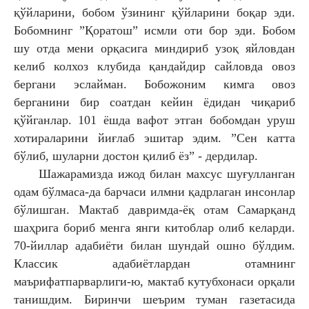
қўйларини, бобом ўзининг қўйларини боқар эди.
Бобомнинг ”Қоратош” исмли оти бор эди. Бобом
шу отда мени орқасига миндириб узоқ яйловдан
келиб колхоз клубида қандайдир сайловда овоз
бергани эслайман. Бобожоним кимга овоз
берганини бир соатдан кейин ёдидан чиқариб
қўйганлар. 101 ёшда вафот этган бобомдан уруш
хотираларини йиғлаб эшитар эдим. ”Сен катта
бўлиб, шуларни достон қилиб ёз” - дердилар.
Шажарамизда ижод билан махсус шуғулланган
одам бўлмаса-да барчаси илмни қадрлаган инсонлар
бўлишган. Мактаб давримда-ёқ отам Самарқанд
шаҳрига бориб менга янги китоблар олиб келарди.
70-йиллар адабиёти билан шундай ошно бўлдим.
Классик адабиётлардан отамнинг
маърифатпарварлиги-ю, мактаб кутубхонаси орқали
танишдим. Биринчи шеърим туман газетасида