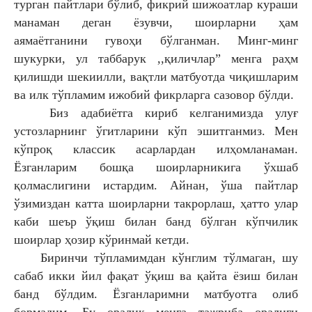
турган пайтлари бўлиб, фикрий шижоатлар кураши
манаман деган ёзувчи, шоирларни ҳам
аямаётганини гувоҳи бўлганман. Минг-минг
шукурки, ул таббарук ,,қиличлар” менга раҳм
қилишди шекиилли, вақтли матбуотда чиқишларим
ва илк тўпламим ижобий фикрларга сазовор бўлди.
Биз адабиётга кириб келганимизда улуғ
устозларнинг ўгитларини кўп эшитганмиз. Мен
кўпроқ классик асарлардан илҳомланаман.
Ёзганларим бошқа шоирларникига ўхшаб
қолмаслигини истардим. Айнан, ўша пайтлар
ўзимиздан катта шоирларни такрорлаш, ҳатто улар
каби шеър ўқиш билан банд бўлган кўпчилик
шоирлар ҳозир кўринмай кетди.
Биринчи тўпламимдан кўнглим тўлмаган, шу
сабаб икки йил фақат ўқиш ва қайта ёзиш билан
банд бўлдим. Ёзганларимни матбуотга олиб
бормадим. Бу оралиқ менга тажриба оралиғи