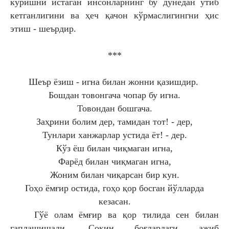
кўришни истаган инсонларнинг бу дунёдан ўтиб
кетганлигини ва ҳеч қачон кўрмаслигингни ҳис
этиш - шеърдир.
***
Шеър ёзиш - игна билан жонни қазишдир.
Бошдан товонгача чопар бу игна.
Товондан бошгача.
Заҳрини болим дер, тамидан тот! - дер,
Тунлари ханжарлар устида ёт! - дер.
Кўз ёш билан чиқмаган игна,
Фарёд билан чиқмаган игна,
Жоним билан чиқарсан бир кун.
Гоҳо ёмғир остида, гоҳо қор босган йўлларда
кезасан.
Гўё олам ёмғир ва қор тилида сен билан
гаплашишади. Сокин боғлардаги ажиб