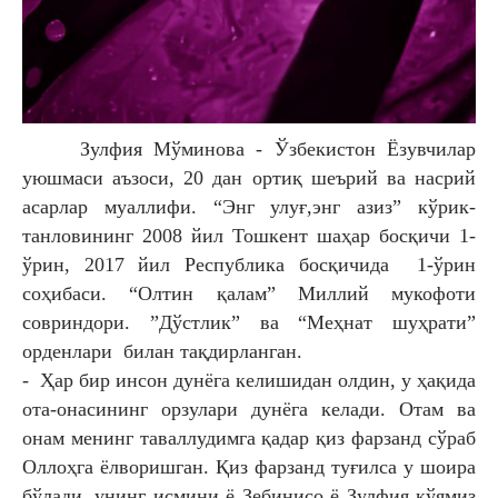
Зулфия Мўминова - Ўзбекистон Ёзувчилар
уюшмаси аъзоси, 20 дан ортиқ шеърий ва насрий
асарлар муаллифи. “Энг улуғ,энг азиз” кўрик-
танловининг 2008 йил Тошкент шаҳар босқичи 1-
ўрин, 2017 йил Республика босқичида 1-ўрин
соҳибаси. “Олтин қалам” Миллий мукофоти
совриндори. ”Дўстлик” ва “Меҳнат шуҳрати”
орденлари билан тақдирланган.
- Ҳар бир инсон дунёга келишидан олдин, у ҳақида
ота-онасининг орзулари дунёга келади. Отам ва
онам менинг таваллудимга қадар қиз фарзанд сўраб
Оллоҳга ёлворишган. Қиз фарзанд туғилса у шоира
бўлади, унинг исмини ё Зебинисо ё Зулфия қўямиз