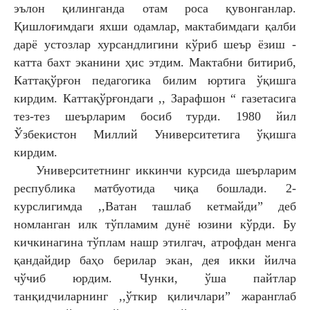
эълон қилинганда отам роса қувонганлар.
Қишлоғимдаги яхши одамлар, мактабимдаги қалби
дарё устозлар хурсандлигини кўриб шеър ёзиш -
катта бахт эканини ҳис этдим. Мактабни битириб,
Каттақўрғон педагогика билим юртига ўқишга
кирдим. Каттақўрғондаги ,, Зарафшон “ газетасига
тез-тез шеърларим босиб турди. 1980 йил
Ўзбекистон Миллий Университетига ўқишга
кирдим.
Университетнинг иккинчи курсида шеърларим
республика матбуотида чиқа бошлади. 2-
курслигимда ,,Ватан ташлаб кетмайди” деб
номланган илк тўпламим дунё юзини кўрди. Бу
кичкинагина тўплам нашр этилгач, атрофдан менга
қандайдир баҳо берилар экан, дея икки йилча
чўчиб юрдим. Чунки, ўша пайтлар
танқидчиларнинг ,,ўткир қиличлари” жаранглаб