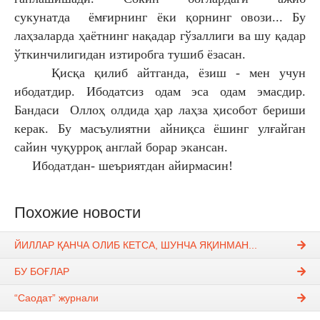
сукунатда ёмғирнинг ёки қорнинг овози... Бу
лаҳзаларда ҳаётнинг нақадар гўзаллиги ва шу қадар
ўткинчилигидан изтиробга тушиб ёзасан.
Қисқа қилиб айтганда, ёзиш - мен учун
ибодатдир. Ибодатсиз одам эса одам эмасдир.
Бандаси Оллоҳ олдида ҳар лаҳза ҳисобот бериши
керак. Бу масъулиятни айниқса ёшинг улғайган
сайин чуқурроқ англай борар экансан.
Ибодатдан- шеъриятдан айирмасин!
Похожие новости
ЙИЛЛАР ҚАНЧА ОЛИБ КЕТСА, ШУНЧА ЯҚИНМАН...
БУ БОҒЛАР
“Саодат” журнали