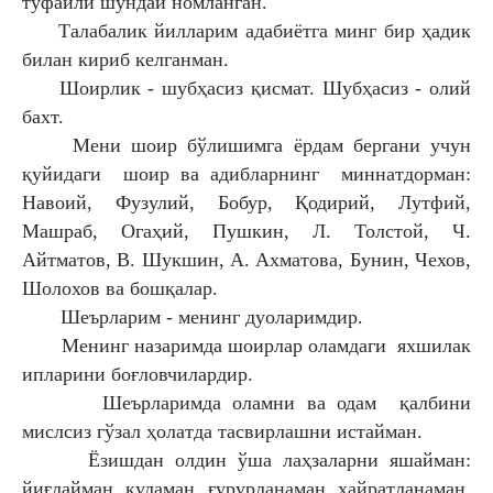
туфайли шундай номланган.
Талабалик йилларим адабиётга минг бир ҳадик
билан кириб келганман.
Шоирлик - шубҳасиз қисмат. Шубҳасиз - олий
бахт.
Мени шоир бўлишимга ёрдам бергани учун
қуйидаги шоир ва адибларнинг миннатдорман:
Навоий, Фузулий, Бобур, Қодирий, Лутфий,
Машраб, Огаҳий, Пушкин, Л. Толстой, Ч.
Айтматов, В. Шукшин, А. Ахматова, Бунин, Чехов,
Шолохов ва бошқалар.
Шеърларим - менинг дуоларимдир.
Менинг назаримда шоирлар оламдаги яхшилак
ипларини боғловчилардир.
Шеърларимда оламни ва одам қалбини
мислсиз гўзал ҳолатда тасвирлашни истайман.
Ёзишдан олдин ўша лаҳзаларни яшайман:
йиғлайман, куламан, ғурурланаман, ҳайратланаман,