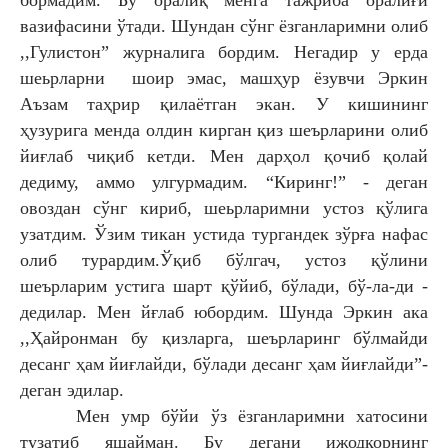
вазифасини ўтади. Шундан сўнг ёзганларимни олиб
,,Гулистон” журналига бордим. Негадир у ерда
шеьрларни шоир эмас, машҳур ёзувчи Эркин
Аъзам таҳрир қилаётган экан. У кишининг
ҳузурига менда олдин кирган қиз шеърларини олиб
йиғлаб чиқиб кетди. Мен дарҳол қочиб қолай
дедиму, аммо улгурмадим. “Киринг!” - деган
овоздан сўнг кириб, шеьрларимни устоз қўлига
узатдим. Ўзим тикан устида тургандек зўрға нафас
олиб турардим.Ўқиб бўлгач, устоз қўлини
шеърларим устига шарт қўйиб, бўлади, бў-ла-ди -
дедилар. Мен йғлаб юбордим. Шунда Эркин ака
,,Ҳайронман бу қизларга, шеърларинг бўлмайди
десанг ҳам йиғлайди, бўлади десанг ҳам йиғлайди”-
деган эдилар.
Мен умр бўйи ўз ёзганларимни хатосини
тузатиб яшайман. Бу дегани ижодкорнинг