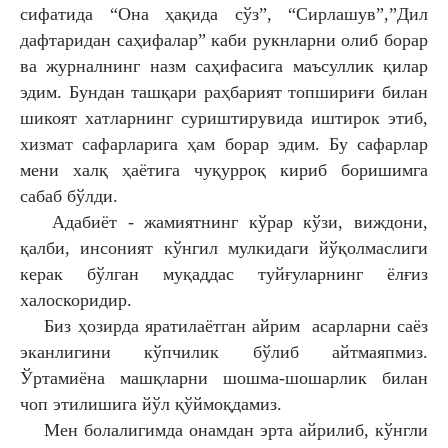
сифатида “Она ҳақида сўз”, “Сирлашув”,”Дил
дафтаридан саҳифалар” каби рукнларни олиб борар
ва журналнинг назм саҳифасига маъсуллик қилар
эдим. Бундан ташқари раҳбарият топшириғи билан
шикоят хатларнинг суриштирувида иштирок этиб,
хизмат сафарларига ҳам борар эдим. Бу сафарлар
мени халқ ҳаётига чуқурроқ кириб боришимга
сабаб бўлди.
Адабиёт - жамиятнинг кўрар кўзи, виждони,
қалби, инсоният кўнгил мулкидаги йўқолмаслиги
керак бўлган муқаддас туйғуларнинг ёлғиз
халоскоридир.
Биз ҳозирда яратилаётган айрим асарларни саёз
эканлигини кўпчилик бўлиб айтмаяпмиз.
Ўртамиёна машқларни шошма-шошарлик билан
чоп этилишига йўл қўймоқдамиз.
Мен болалигимда онамдан эрта айрилиб, кўнгли