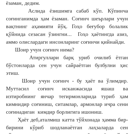
ёзаман, дедим.
Аслида ёзишимга сабаб кўп. Кўпинча
соғинганимда ҳам ёзаман. Соғинч шеърлари учун
вақтнинг аҳамияти йўқ. Гоҳо беғубор болалик
қўйнида сезасан ўзингни... Гоҳо ҳаётингда азиз,
аммо олислардаги инсонларинг соғинчи қийнайди.
Шоир учун соғинч нима?
Атиргуллари барқ уриб очилиб ётган
бўстонларда сен учун сайраётган булбулни ҳис
этиш.
Шоир учун соғинч - бу ҳаёт ва ўлимдир.
Муттасил соғинч исканжасида яшаш ва
изтиробнинг янчар тегирмонларида туриб ҳам
кимнидир соғиниш, ситамлар, армонлар ичра сени
соғинадиган кимдир борлигига ишониш.
Ҳаёт деб,аталмиш катта тўйхонада ҳамма бир-
бирини кўриб шодланаётган лаҳзаларда сен