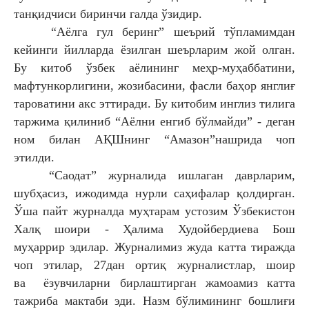
танқидчиси биринчи галда ўзидир.
“Аёлга гул беринг” шеърий тўпламимдан
кейинги йилларда ёзилган шеърларим жой олган.
Бу китоб ўзбек аёлининг меҳр-муҳаббатини,
мафтункорлигини, жозибасини, фасли баҳор янглиғ
тароватини акс эттиради. Бу китобим инглиз тилига
таржима қилиниб “Аёлни енгиб бўлмайди” - деган
ном билан АҚШнинг “Амазон”нашрида чоп
этилди.
“Саодат” журналида ишлаган даврларим,
шубҳасиз, ижодимда нурли саҳифалар қолдирган.
Ўша пайт журналда муҳтарам устозим Ўзбекистон
Халқ шоири - Ҳалима Худойбердиева Бош
муҳаррир эдилар. Журналимиз жуда катта тиражда
чоп этилар, 27дан ортиқ журналистлар, шоир
ва ёзувчиларни бирлаштирган жамоамиз катта
тажриба мактаби эди. Назм бўлимининг бошлиғи