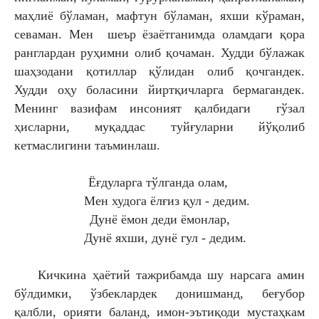
маҳлиё бўламан, мафтун бўламан, яхши кўраман,
севаман. Мен шеър ёзаётганимда оламдаги қора
ранглардан руҳимни олиб қочаман. Худди бўлажак
шаҳзодани қотиллар қўлидан олиб қочгандек.
Худди оҳу боласини йиртқичларга бермагандек.
Менинг вазифам инсоният қалбидаги гўзал
ҳисларни, муқаддас туйғуларни йўқолиб
кетмаслигини таъминлаш.
Ёғдуларга тўлганда олам,
Мен худога ёлғиз қул - дедим.
Дунё ёмон деди ёмонлар,
Дунё яхши, дунё гул - дедим.
Кичкина ҳаётий тажрибамда шу нарсага амин
бўлдимки, ўзбеклардек донишманд, беғубор
қалбли, орияти баланд, имон-эътиқоди мустаҳкам