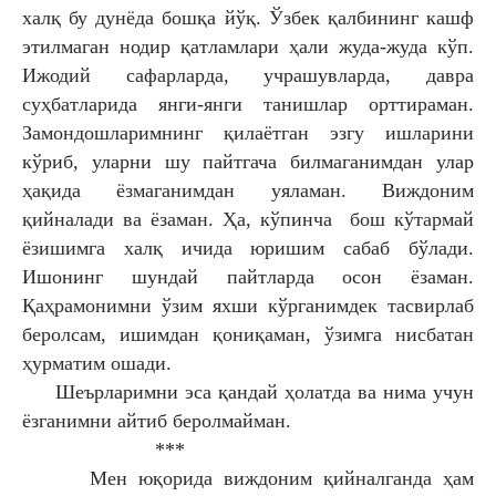
халқ бу дунёда бошқа йўқ. Ўзбек қалбининг кашф
этилмаган нодир қатламлари ҳали жуда-жуда кўп.
Ижодий сафарларда, учрашувларда, давра
суҳбатларида янги-янги танишлар орттираман.
Замондошларимнинг қилаётган эзгу ишларини
кўриб, уларни шу пайтгача билмаганимдан улар
ҳақида ёзмаганимдан уяламан. Виждоним
қийналади ва ёзаман. Ҳа, кўпинча бош кўтармай
ёзишимга халқ ичида юришим сабаб бўлади.
Ишонинг шундай пайтларда осон ёзаман.
Қаҳрамонимни ўзим яхши кўрганимдек тасвирлаб
беролсам, ишимдан қониқаман, ўзимга нисбатан
ҳурматим ошади.
Шеърларимни эса қандай ҳолатда ва нима учун
ёзганимни айтиб беролмайман.
***
Мен юқорида виждоним қийналганда ҳам