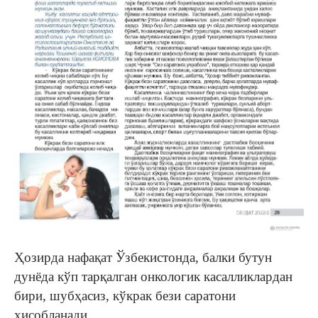
Ҳозирда нафақат Ўзбекистонда, балки бутун
дунёда кўп тарқалган онкологик касалликлардан
бири, шубҳасиз, кўкрак бези саратони
ҳисобланади.