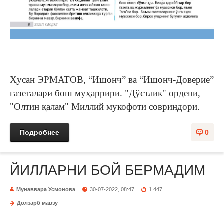
Ҳусан ЭРМАТОВ, “Ишонч” ва “Ишонч-Доверие”
газеталари бош муҳаррири. "Дўстлик" ордени,
"Олтин қалам" Миллий мукофоти совриндори.
Подробнее
0
ЙИЛЛАРНИ БОЙ БЕРМАДИМ
Мунаввара Усмонова
30-07-2022, 08:47
1 447
Долзарб мавзу