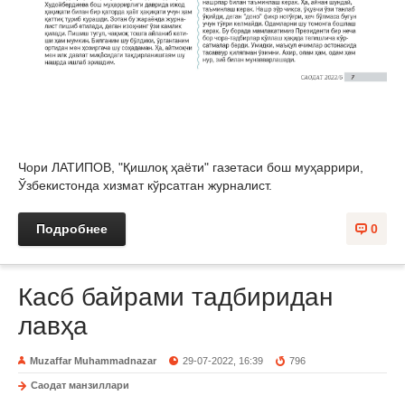
Чори ЛАТИПОВ, "Қишлоқ ҳаёти" газетаси бош муҳаррири,
Ўзбекистонда хизмат кўрсатган журналист.
Подробнее
0
Касб байрами тадбиридан
лавҳа
Muzaffar Muhammadnazar
29-07-2022, 16:39
796
Саодат манзиллари