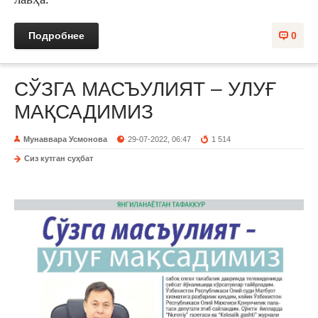
Подробнее
0
СЎЗГА МАСЪУЛИЯТ – УЛУҒ
МАҚСАДИМИЗ
Мунаввара Усмонова
29-07-2022, 06:47
1 514
Сиз кутган суҳбат