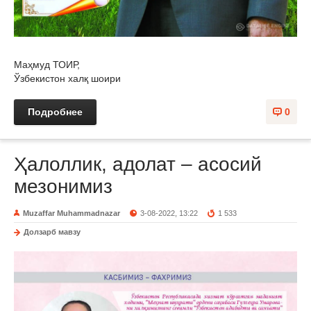
Маҳмуд ТОИР,
Ўзбекистон халқ шоири
Подробнее
0
Ҳалоллик, адолат – асосий
мезонимиз
Muzaffar Muhammadnazar
3-08-2022, 13:22
1 533
Долзарб мавзу