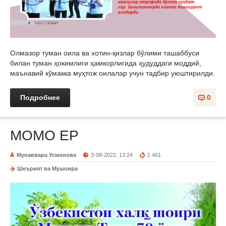
Олмазор туман оила ва хотин-қизлар бўлими ташаббуси
билан туман ҳокимлиги ҳамкорлигида ҳудуддаги моддий,
маънавий кўмакка муҳтож оилалар учун тадбир уюштирилди.
Подробнее
0
МОМО ЕР
Мунаввара Усмонова
3-08-2022, 13:24
1 461
Шеърият ва Мушоира