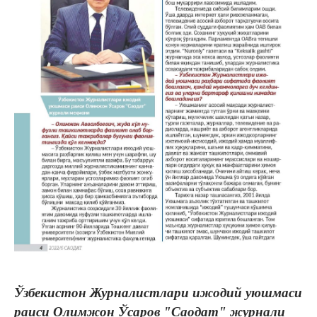
Ўзбекистон Журналистлари ижодий уюшмаси
раиси Олимжон Ўсаров
"Саодат" журнали