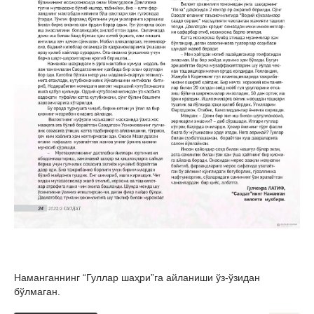
Наманганнинг “Гуллар шаҳри”га айланиши ўз-ўзидан
бўлмаган.