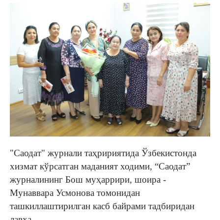
"Саодат" журнали таҳририятида Ўзбекистонда
хизмат кўрсатган маданият ходими, “Саодат”
журналининг Бош муҳаррири, шоира -
Мунаввара Усмонова томонидан
ташкиллаштирилган касб байрами тадбиридан
лавҳа.