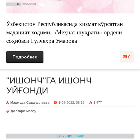
Ўзбекистон Республикасида хизмат кўрсатган
маданият ходими, «Меҳнат шуҳрати» ордени
соҳибаси Гулчеҳра Умарова
Подробнее
0
"ИШОНЧ"ГА ИШОНЧ
УЙҒОНДИ
Маҳмуда Саъдуллаева
1-08-2022, 08:18
1 477
Долзарб мавзу