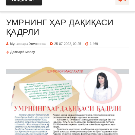
УМРНИНГ ҲАР ДАҚИҚАСИ
ҚАДРЛИ
Мунаввара Усмонова
25-07-2022, 02:25
1 469
Долзарб мавзу