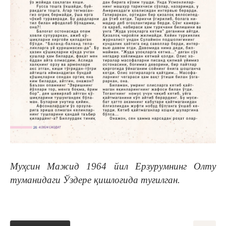
Муҳсин Мажид 1964 йил Ерзурумнинг Олту
туманидаги Ўздере қишлоғида туғилган.