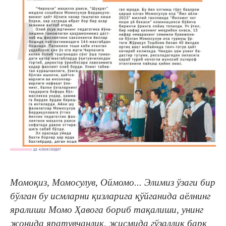
Момоқиз, Момосулув, Оймомо... Элимиз ўзаги бир
бўлган бу исмларни қизларига қўйганида аёлнинг
яралиши Момо Ҳавога бориб тақалиши, унинг
жонида яратувчанлик, жисмида гўзаллик барқ