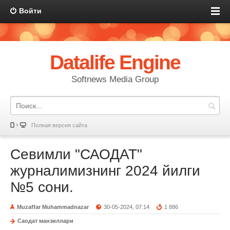
Войти
Datalife Engine
Softnews Media Group
Полная версия сайта
Севимли "САОДАТ"
журналимизнинг 2024 йилги
№5 сони.
Muzaffar Muhammadnazar
30-05-2024, 07:14
1 886
Саодат манзиллари