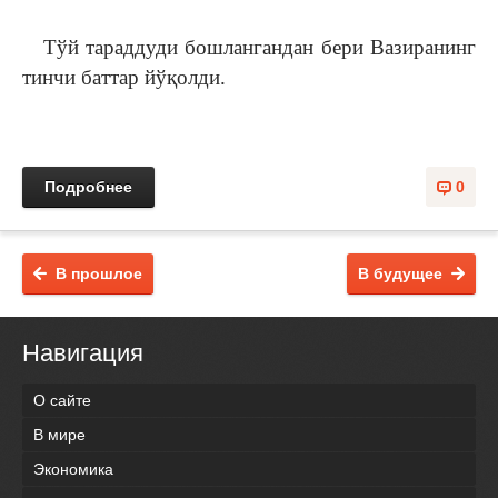
Тўй тараддуди бошлангандан бери Вазиранинг
тинчи баттар йўқолди.
Подробнее
0
В прошлое
В будущее
Навигация
О сайте
В мире
Экономика