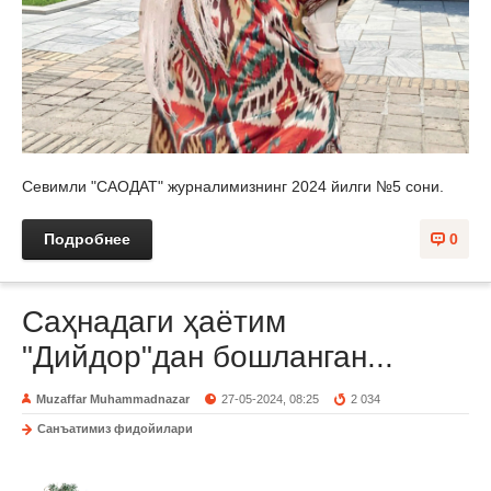
Севимли "САОДАТ" журналимизнинг 2024 йилги №5 сони.
Подробнее
0
Саҳнадаги ҳаётим
"Дийдор"дан бошланган...
Muzaffar Muhammadnazar
27-05-2024, 08:25
2 034
Санъатимиз фидойилари