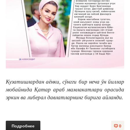
Кузатишлардан аёнки, сўнгги бир неча ўн йиллар
мобайнида Қатар араб мамлакатлари орасида
эркин ва либерал давлатларнинг бирига айланди.
Подробнее
0