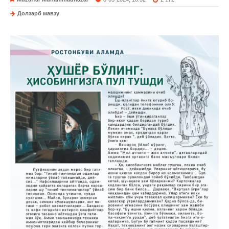
Долзарб мавзу