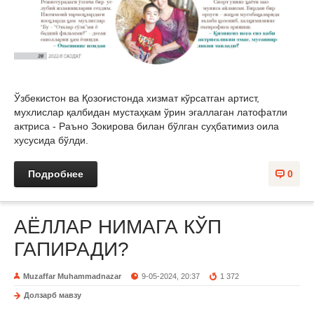
Ўзбекистон ва Қозоғистонда хизмат кўрсатган артист,
мухлислар қалбидан мустаҳкам ўрин эгаллаган латофатли
актриса - Раъно Зокирова билан бўлган суҳбатимиз оила
хусусида бўлди.
Подробнее
0
АЁЛЛАР НИМАГА КЎП
ГАПИРАДИ?
Muzaffar Muhammadnazar
9-05-2024, 20:37
1 372
Долзарб мавзу