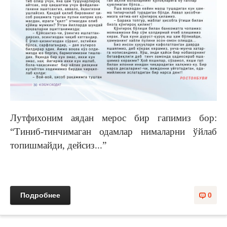
Лутфихоним аядан мерос бир гапимиз бор:
“Тиниб-тинчимаган одамлар нималарни ўйлаб
топишмайди, дейсиз...”
Подробнее
0