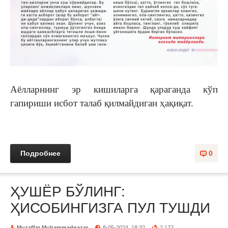
Аёлларнинг эр кишиларга қараганда кўп
гапириши исбот талаб қилмайдиган ҳақиқат.
Подробнее
0
ҲУШЁР БЎЛИНГ:
ҲИСОБИНГИЗГА ПУЛ ТУШДИ
Muzaffar Muhammadnazar
8-05-2024, 18:32
2 172