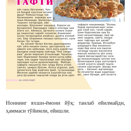
Ноннинг яхши-ёмони йўқ: танлаб ейилмайди,
ҳаммаси тўйимли, ейишли.