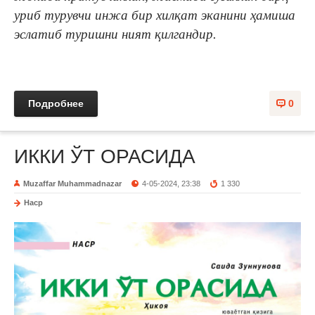
уриб турувчи инжа бир хилқат эканини ҳамиша
эслатиб туришни ният қилгандир.
Подробнее
0
ИККИ ЎТ ОРАСИДА
Muzaffar Muhammadnazar
4-05-2024, 23:38
1 330
Наср