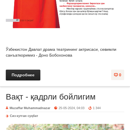
Ўзбекистон Давлат драма театрининг актрисаси, севимли
санъаткоримиз - Доно Бобохонова
Подробнее
0
Вақт - қадрли бойлигим
Muzaffar Muhammadnazar
25-05-2024, 04:03
1 344
Сиз кутган суҳбат