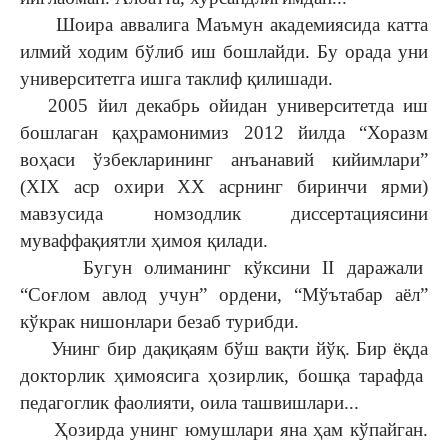
Шоира аввалига Маъмун академиясида катта
илмий ходим бўлиб иш бошлайди. Бу орада уни
университетга ишга таклиф қилишади.
2005 йил декабрь ойидан университетда иш
бошлаган қаҳрамонимиз 2012 йилда “Хоразм
воҳаси ўзбекларининг анъанавий кийимлари”
(XIX аср охири XX асрнинг биринчи ярми)
мавзусида номзодлик диссертациясини
муваффақиятли ҳимоя қилади.
Бугун олиманинг кўксини II даражали
“Соғлом авлод учун” ордени, “Мўътабар аёл”
кўкрак нишонлари безаб турибди.
Унинг бир дақиқаям бўш вақти йўқ. Бир ёқда
докторлик ҳимоясига ҳозирлик, бошқа тарафда
педагоглик фаолияти, оила ташвишлари...
Ҳозирда унинг юмушлари яна ҳам кўпайган.