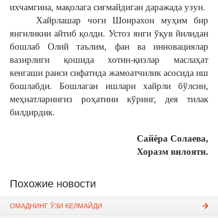
ихчамгина, мақолага сиғмайдиган даражада узун.
Хайрлашар чоғи Шоирахон муҳим бир
янгиликни айтиб қолди. Устоз янги ўқув йилидан
бошлаб Олий таълим, фан ва инновациялар
вазирлиги қошида хотин-қизлар маслаҳат
кенгаши раиси сифатида жамоатчилик асосида иш
бошлабди. Бошлаган ишлари хайрли бўлсин,
меҳнатларингиз роҳатини кўринг, дея тилак
билдирдик.
Сайёра Солаева,
Хоразм вилояти.
Похожие новости
ОМАДНИНГ ЎЗИ КЕЛМАЙДИ