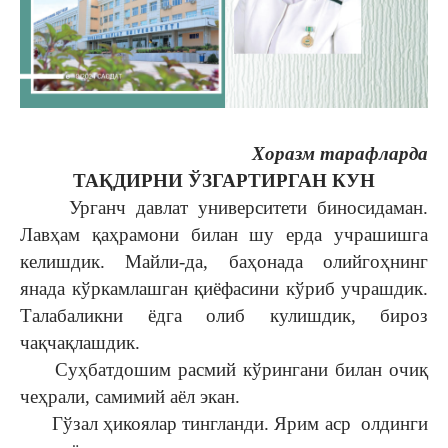
Хоразм тарафларда
ТАҚДИРНИ ЎЗГАРТИРГАН КУН
Урганч давлат университети биносидаман.
Лавҳам қаҳрамони билан шу ерда учрашишга
келишдик. Майли-да, баҳонада олийгоҳнинг
янада кўркамлашган қиёфасини кўриб учрашдик.
Талабаликни ёдга олиб кулишдик, бироз
чақчақлашдик.
Суҳбатдошим расмий кўрингани билан очиқ
чеҳрали, самимий аёл экан.
Гўзал ҳикоялар тингланди. Ярим аср олдинги