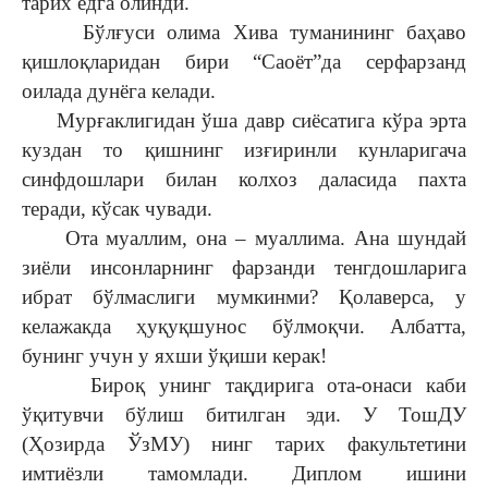
тарих ёдга олинди.
Бўлғуси олима Хива туманининг баҳаво
қишлоқларидан бири “Саоёт”да серфарзанд
оилада дунёга келади.
Мурғаклигидан ўша давр сиёсатига кўра эрта
куздан то қишнинг изғиринли кунларигача
синфдошлари билан колхоз даласида пахта
теради, кўсак чувади.
Ота муаллим, она – муаллима. Ана шундай
зиёли инсонларнинг фарзанди тенгдошларига
ибрат бўлмаслиги мумкинми? Қолаверса, у
келажакда ҳуқуқшунос бўлмоқчи. Албатта,
бунинг учун у яхши ўқиши керак!
Бироқ унинг тақдирига ота-онаси каби
ўқитувчи бўлиш битилган эди. У ТошДУ
(Ҳозирда ЎзМУ) нинг тарих факультетини
имтиёзли тамомлади. Диплом ишини