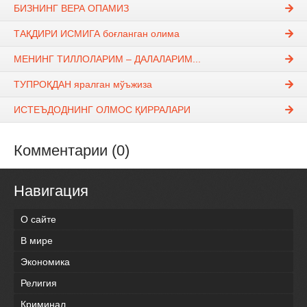
БИЗНИНГ ВЕРА ОПАМИЗ
ТАҚДИРИ ИСМИГА боғланган олима
МЕНИНГ ТИЛЛОЛАРИМ – ДАЛАЛАРИМ...
ТУПРОҚДАН яралган мўъжиза
ИСТЕЪДОДНИНГ ОЛМОС ҚИРРАЛАРИ
Комментарии (0)
Навигация
О сайте
В мире
Экономика
Религия
Криминал