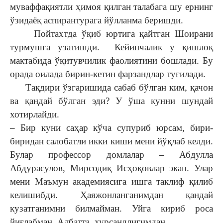
муваффақиятли ҳимоя қилган талабага шу ернинг
ўзидаёқ аспирантурага йўлланма беришди.
Пойтахтда ўқиб юртига қайтган Шоирани
турмушга узатишди. Кейинчалик у қишлоқ
мактабида ўқитувчилик фаолиятини бошлади. Бу
орада оилада бирин-кетин фарзандлар туғилади.
Тақдири ўзгаришида сабаб бўлган ким, қачон
ва қандай бўлган эди? У ўша кунни шундай
хотирлайди.
– Бир куни саҳар кўча супуриб юрсам, бири-
биридан салобатли икки киши мени йўқлаб келди.
Булар профессор домлалар – Абдулла
Абдурасулов, Мирсодиқ Исҳоқовлар экан. Улар
мени Маъмун академиясига ишга таклиф қилиб
келишибди. Ҳаяжонланганимдан қандай
кузатганимни билмайман. Уйга кириб роса
йиғлабман. Албатта, хурсандлигимдан...