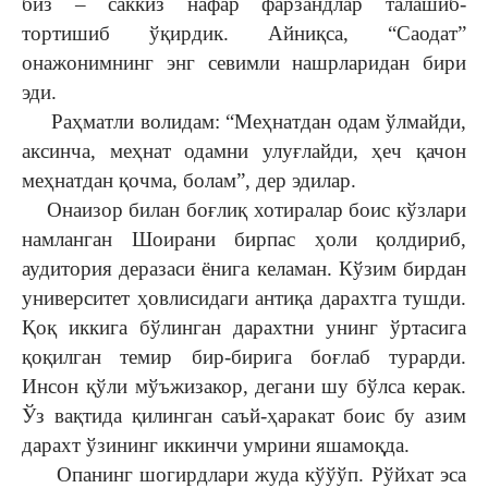
биз – саккиз нафар фарзандлар талашиб-
тортишиб ўқирдик. Айниқса, “Саодат”
онажонимнинг энг севимли нашрларидан бири
эди.
Раҳматли волидам: “Меҳнатдан одам ўлмайди,
аксинча, меҳнат одамни улуғлайди, ҳеч қачон
меҳнатдан қочма, болам”, дер эдилар.
Онаизор билан боғлиқ хотиралар боис кўзлари
намланган Шоирани бирпас ҳоли қолдириб,
аудитория деразаси ёнига келаман. Кўзим бирдан
университет ҳовлисидаги антиқа дарахтга тушди.
Қоқ иккига бўлинган дарахтни унинг ўртасига
қоқилган темир бир-бирига боғлаб турарди.
Инсон қўли мўъжизакор, дегани шу бўлса керак.
Ўз вақтида қилинган саъй-ҳаракат боис бу азим
дарахт ўзининг иккинчи умрини яшамоқда.
Опанинг шогирдлари жуда кўўўп. Рўйхат эса