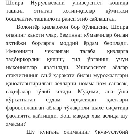
Шоира Нуруллаевани университет қошида
ташкил этилган хотин-қизлар қўмитаси
бошланғич ташкилоти раиси этиб сайлашган.
Волонтёр қизларжон бор бўлишсин, Шоира
опанинг қаноти улар, беминнат кўмакчилар билан
эҳтиёжи борларга моддий ёрдам берилади.
Имконияти чекланган талаба қизларга
тадбиркорлик қилиш, тил ўрганиш учун
имкониятлар яратилади. Университет аёллар
етакчисининг саъй-ҳаракати билан мурожаатлари
қаноатлантирилган аёлларни номма-ном санасак,
саҳифалар тўлиб кетади. Муҳими, ана ўша
кўрсатилган ёрдам орқасидан ҳаётлари
фаровонлашган аёллар тўлақонли шахс сифатида
фаолиятга қайтишди. Бош мақсад ҳам аслида шу
эмасми?
Шу кунгача олиманинг ўқув-услубий