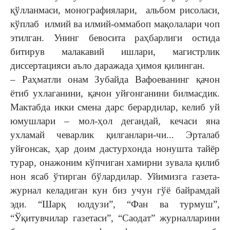
қўлланмаси, монографиялари, альбом рисоласи,
кўплаб илмий ва илмий-оммабоп мақолалари чоп
этилган. Унинг бевосита раҳбарлиги остида
битирув малакавий ишлари, магистрлик
диссертацияси аъло даражада ҳимоя қилинган.
– Раҳматли онам Зубайда Вафоеванинг қачон
ётиб ухлаганини, қачон уйғонганини билмасдик.
Мактабда икки смена дарс берардилар, келиб уй
юмушлари – мол-ҳол дегандай, кечаси яна
ухламай чеварлик қилганлари-чи... Эрталаб
уйғонсак, ҳар доим дастурхонда нонушта тайёр
турар, онажоним кўпчиган хамирни зувала қилиб
нон ясаб ўтирган бўлардилар. Уйимизга газета-
журнал келадиган кун биз учун гўё байрамдай
эди. “Шарқ юлдузи”, “Фан ва турмуш”,
“Ўқитувчилар газетаси”, “Саодат” журналларини