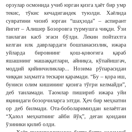
орзулар осмонида учиб юрган қизга ҳаёт бир умр
текис, тўкис кечадигандек туюлди. Хаёлида
сувратини чизиб юрган “шаҳзода” – аспирант
йигит – Алишер Бозоровга турмушга чиқди. Ўзи
танлаган касб эгаси бўлди. Лекин пойтахтга
келган илк даврлардаги бошпанасизлик, ижара
уйларда бировнинг қош-қовоғига қараб
яшашнинг машаққатлари, айниқса, кўпайишгач,
моддий қийинчиликлар... Нозима рўпарасидан
чиққан заҳматга тескари қарамади. “Бу – қора иш,
буниси олим кишининг қизига тўғри келмайди”,
деб танламади. Таомлар пишириб ижара уйи
яқинидаги бозорчиларга элтди. Ҳеч бир меҳнатни
ор деб билмади. Ота-боболаримиздан келаётган
“Ҳалол меҳнатнинг айби йўқ”, деган қоидани
ўзиники қилиб олди.