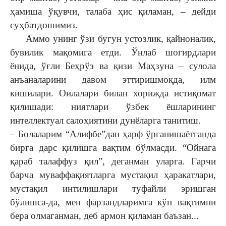
ҳамиша ўқувчи, талаба ҳис қиламан, – дейди
суҳбатдошимиз.
Аммо унинг ўзи бугун устозлик, қайноналик,
бувилик мақомига етди. Ўнлаб шогирдлари
ёнида, ўғли Беҳрўз ва қизи Маҳзуна – сулола
анъаналарини давом эттиришмоқда, илм
кишилари. Оилалари билан хорижда истиқомат
қилишади: ниятлари ўзбек ёшларининг
интеллектуал салоҳиятини дунёларга танитиш.
– Болаларим “Алифбе”дан ҳарф ўрганишаётганда
бирга дарс қилишга вақтим бўлмасди. “Ойнага
қараб талаффуз қил”, деганман уларга. Гарчи
барча муваффақиятларга мустақил ҳаракатлари,
мустақил интилишлари туфайли эришган
бўлишса-да, мен фарзандларимга кўп вақтимни
бера олмаганман, деб армон қиламан баъзан...