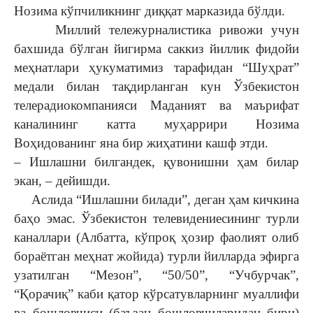
Нозима кўпчиликнинг диққат марказида бўлди.
Миллий тележурналистика ривожи учун
бахшида бўлган йигирма саккиз йиллик фидойи
меҳнатлари ҳукуматимиз тарафидан “Шуҳрат”
медали билан тақдирланган кун Ўзбекистон
телерадиокомпанияси Маданият ва маърифат
каналининг катта муҳаррири Нозима
Воҳидованинг яна бир жиҳатини кашф этди.
– Ишлашни билгандек, қувонишни ҳам билар
экан, – дейишди.
Аслида “Ишлашни билади”, деган ҳам кичкина
баҳо эмас. Ўзбекистон телевидениесининг турли
каналлари (Албатта, кўпроқ ҳозир фаолият олиб
бораётган меҳнат жойида) турли йилларда эфирга
узатилган “Мезон”, “50/50”, “Учбурчак”,
“Қорачиқ” каби қатор кўрсатувларнинг муаллифи
ва бошловчиси (баъзан бошловчиларидан бири)