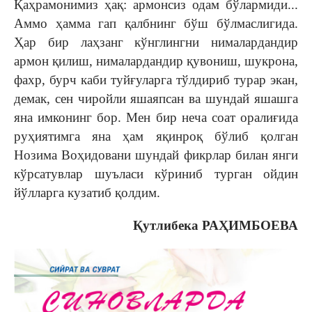
Қаҳрамонимиз ҳақ: армонсиз одам бўлармиди...
Аммо ҳамма гап қалбнинг бўш бўлмаслигида.
Ҳар бир лаҳзанг кўнглингни нималардандир
армон қилиш, нималардандир қувониш, шукрона,
фахр, бурч каби туйғуларга тўлдириб турар экан,
демак, сен чиройли яшаяпсан ва шундай яшашга
яна имконинг бор. Мен бир неча соат оралиғида
руҳиятимга яна ҳам яқинроқ бўлиб қолган
Нозима Воҳидовани шундай фикрлар билан янги
кўрсатувлар шуъласи кўриниб турган ойдин
йўлларга кузатиб қолдим.
Қутлибека РАҲИМБОЕВА