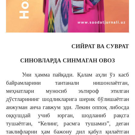
СИЙРАТ ВА СУВРАТ
СИНОВЛАРДА СИНМАГАН ОВОЗ
Уни ҳамма пайқади. Қалам аҳли ўз касб
байрамларини тантанали нишонлаётган,
меҳнатлари муносиб эътироф этилган
дўстларининг шодликларига шерик бўлишаётган
анжуман анча гавжум эди. Лекин оппоқ либосда
оққушдай учиб юрган, шодланиб рақсга
тушаётган, “Келинг, расмга тушамиз”, деган
таклифларни ҳам бажону дил қабул қилаётган