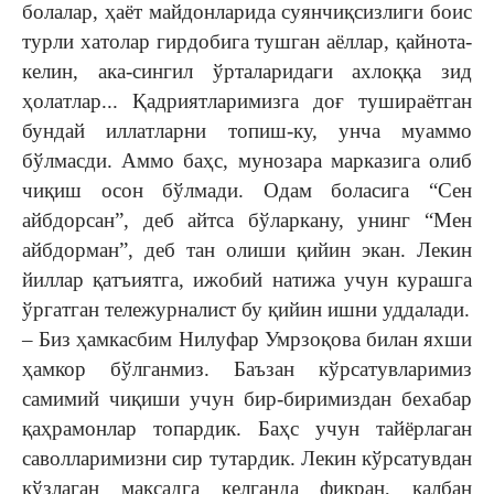
болалар, ҳаёт майдонларида суянчиқсизлиги боис
турли хатолар гирдобига тушган аёллар, қайнота-
келин, ака-сингил ўрталаридаги ахлоққа зид
ҳолатлар... Қадриятларимизга доғ тушираётган
бундай иллатларни топиш-ку, унча муаммо
бўлмасди. Аммо баҳс, мунозара марказига олиб
чиқиш осон бўлмади. Одам боласига “Сен
айбдорсан”, деб айтса бўларкану, унинг “Мен
айбдорман”, деб тан олиши қийин экан. Лекин
йиллар қатъиятга, ижобий натижа учун курашга
ўргатган тележурналист бу қийин ишни уддалади.
– Биз ҳамкасбим Нилуфар Умрзоқова билан яхши
ҳамкор бўлганмиз. Баъзан кўрсатувларимиз
самимий чиқиши учун бир-биримиздан бехабар
қаҳрамонлар топардик. Баҳс учун тайёрлаган
саволларимизни сир тутардик. Лекин кўрсатувдан
кўзлаган мақсадга келганда фикран, қалбан