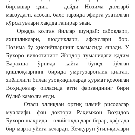
бирлашар эдик, – дейди Нозима долзарб
мавзудаги, асосан, баҳс тарзида эфирга узатилган
кўрсатувлари ҳақида гапирар экан.
Орқада қолган йиллар шундай: сабоқлари,
яхшиликлари, шодликлари, афсуслари бор.
Нозима бу ҳиссиётларнинг ҳаммасида яшади. У
Бухоро вилоятининг Жондор туманидаги қадим
Варахша ўрнида қайта бунёд бўлган
қишлоқларнинг бирида умргузаронлик қилган,
зиёлилиги билан узоқ-яқинларда ҳурмат қозонган
Воҳидовлар оиласида етти фарзанднинг бири
бўлиб камолга етди.
Отаси элликдан ортиқ илмий рисолалар
муаллифи, фан доктори Раҳимжон Воҳидов
Бухоро шаҳрида – олийгоҳда дарс берар, ҳафтада
бир марта уйига келарди. Кечқурун ўғил-қизлари