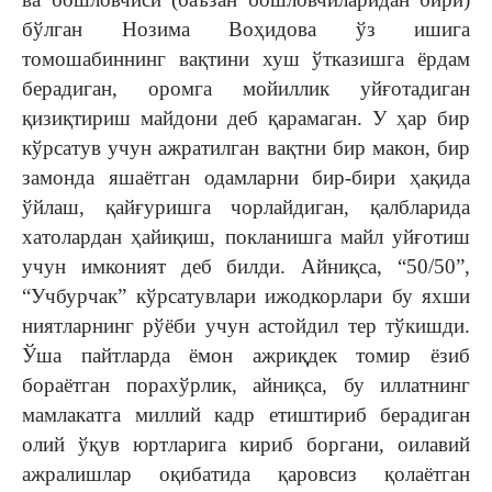
бўлган Нозима Воҳидова ўз ишига
томошабиннинг вақтини хуш ўтказишга ёрдам
берадиган, оромга мойиллик уйғотадиган
қизиқтириш майдони деб қарамаган. У ҳар бир
кўрсатув учун ажратилган вақтни бир макон, бир
замонда яшаётган одамларни бир-бири ҳақида
ўйлаш, қайғуришга чорлайдиган, қалбларида
хатолардан ҳайиқиш, покланишга майл уйғотиш
учун имконият деб билди. Айниқса, “50/50”,
“Учбурчак” кўрсатувлари ижодкорлари бу яхши
ниятларнинг рўёби учун астойдил тер тўкишди.
Ўша пайтларда ёмон ажриқдек томир ёзиб
бораётган порахўрлик, айниқса, бу иллатнинг
мамлакатга миллий кадр етиштириб берадиган
олий ўқув юртларига кириб боргани, оилавий
ажралишлар оқибатида қаровсиз қолаётган