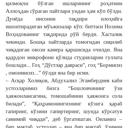
қилмоқчи бўлган ишларининг роҳатини
Аллоҳдан сўраган пайтлари ундан ҳам кўп бўлди.
Дунёда инсонни тақдири илоҳийга
ишонтирадиган мўъжизалар кўп: биттаси Нозима
Воҳидованинг тақдирида рўй берди. Хасталик
чекинди. Бошқа пайтларда томоғидан сиқилиб
чиқадиган овози камера қаршисида очилди. Яна
қадрдон микрофони қўлида студияларни гуллата
бошлади... Гоҳ “Дўстлар давраси”, гоҳ “Бормисиз
, омонмисиз...” бўлди яна бир исми.
– Асқар Холиқов, Абдухалил Эгамбердиев каби
устозларимиз бизга “Бошловчининг ўзи
ҳаяжонлансагина, томошабинни ҳаяжонга сола
билади”, “Қаҳрамонингизнинг кўзига қараб
гапиринг, кўзини гапиртиринг, шунда кўрсатув
самимий чиқади”, деб ўргатишган. Оиламиз –
бир мактаб, устозлар – яна бир мактаб, ўзимни