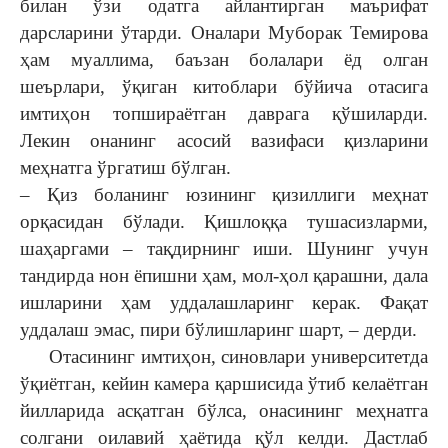
билан ўзи одатга айлантирган маърифат
дарсларини ўтарди. Оналари Муборак Темирова
ҳам муаллима, баъзан болалари ёд олган
шеърлари, ўқиган китоблари бўйича отасига
имтиҳон топшираётган даврага қўшиларди.
Лекин онанинг асосий вазифаси қизларини
меҳнатга ўргатиш бўлган.
– Қиз боланинг юзининг қизиллиги меҳнат
орқасидан бўлади. Қишлоққа тушасизларми,
шаҳаргами – тақдирнинг иши. Шунинг учун
тандирда нон ёпишни ҳам, мол-ҳол қарашни, дала
ишларини ҳам уддалашларинг керак. Фақат
уддалаш эмас, пири бўлишларинг шарт, – дерди.
Отасининг имтиҳон, синовлари университетда
ўқиётган, кейин камера қаршисида ўтиб келаётган
йилларида асқатган бўлса, онасининг меҳнатга
солгани оилавий ҳаётида қўл келди. Дастлаб