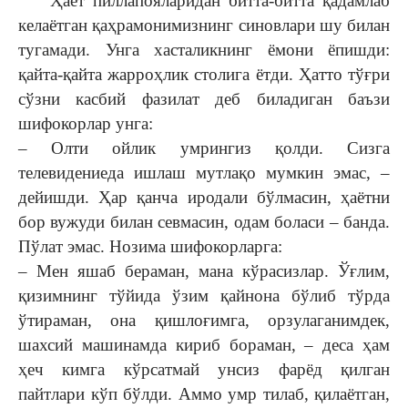
Ҳаёт пиллапояларидан битта-битта қадамлаб
келаётган қаҳрамонимизнинг синовлари шу билан
тугамади. Унга хасталикнинг ёмони ёпишди:
қайта-қайта жарроҳлик столига ётди. Ҳатто тўғри
сўзни касбий фазилат деб биладиган баъзи
шифокорлар унга:
– Олти ойлик умрингиз қолди. Сизга
телевидениеда ишлаш мутлақо мумкин эмас, –
дейишди. Ҳар қанча иродали бўлмасин, ҳаётни
бор вужуди билан севмасин, одам боласи – банда.
Пўлат эмас. Нозима шифокорларга:
– Мен яшаб бераман, мана кўрасизлар. Ўғлим,
қизимнинг тўйида ўзим қайнона бўлиб тўрда
ўтираман, она қишлоғимга, орзулаганимдек,
шахсий машинамда кириб бораман, – деса ҳам
ҳеч кимга кўрсатмай унсиз фарёд қилган
пайтлари кўп бўлди. Аммо умр тилаб, қилаётган,