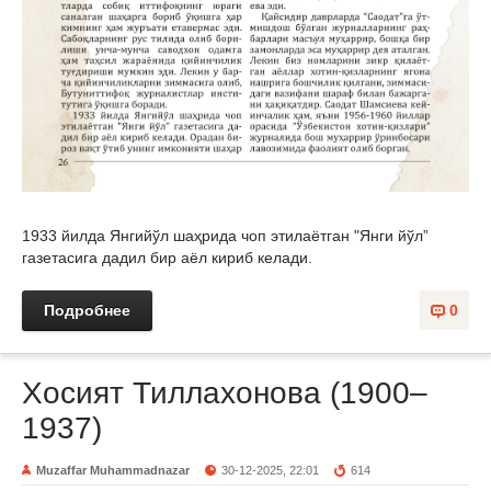
1933 йилда Янгийўл шаҳрида чоп этилаётган "Янги йўл”
газетасига дадил бир аёл кириб келади.
Подробнее
0
Хосият Тиллахонова (1900–
1937)
Muzaffar Muhammadnazar
30-12-2025, 22:01
614