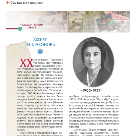
Саодат манзиллари