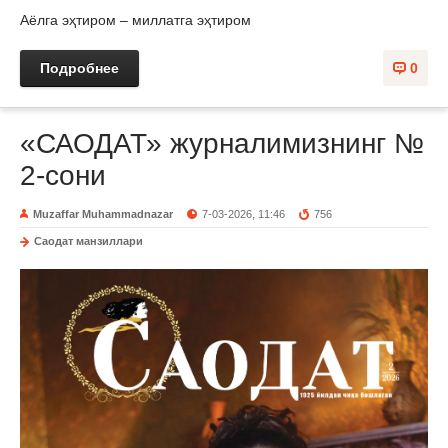
Аёлга эҳтиром – миллатга эҳтиром
Подробнее
0
«САОДАТ» журналимизнинг №
2-сони
Muzaffar Muhammadnazar
7-03-2026, 11:46
756
Саодат манзиллари