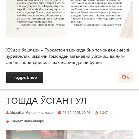
ХХ аср бошлари – Туркистон тарихида бир томондан сиёсий
зўравонлик, иккинчи томондан маънавий уйғониш ва янги
авлод зиёлиларининг шаклланиш даври бўлди.
Подробнее
0
ТОШДА ЎСГАН ГУЛ
Muzaffar Muhammadnazar
26-12-2025, 20:05
2 347
Саодат манзиллари