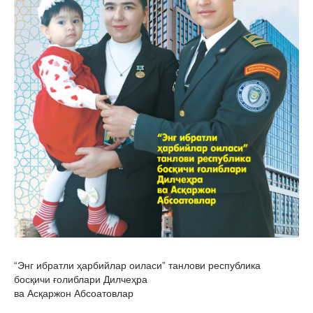
“Энг ибратли ҳарбийлар оиласи” танлови республика
босқичи ғолиблари Дилчеҳра
ва Асқаржон Абсоатовлар