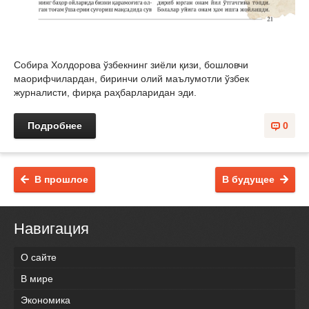
Собира Холдорова ўзбекнинг зиёли қизи, бошловчи
маорифчилардан, биринчи олий маълумотли ўзбек
журналисти, фирқа раҳбарларидан эди.
Подробнее
0
В прошлое
В будущее
Навигация
О сайте
В мире
Экономика