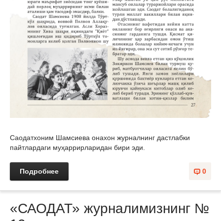
Саодатхоним Шамсиева онахон журналнинг дастлабки
пайтлардаги муҳаррирларидан бири эди.
Подробнее
0
«САОДАТ» журналимизнинг №