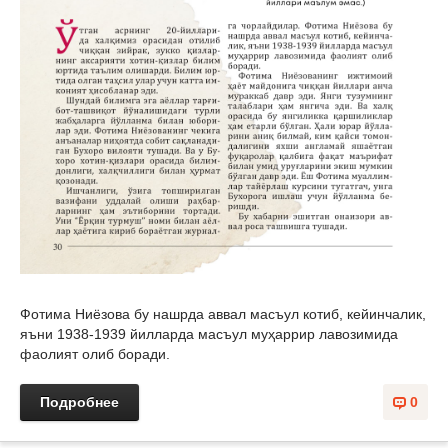
Фотима Ниёзова бу нашрда аввал масъул котиб, кейинчалик,
яъни 1938-1939 йилларда масъул муҳаррир лавозимида
фаолият олиб боради.
Подробнее
0