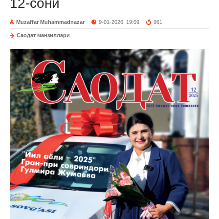
12-сони
Muzaffar Muhammadnazar
9-01-2026, 19:09
961
Саодат манзиллари