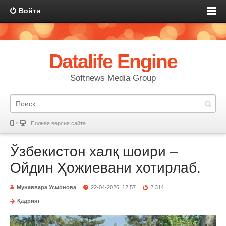
Войти
Datalife Engine
Softnews Media Group
Полная версия сайта
Ўзбекистон халқ шоири –
Ойдин Ҳожиевани хотирлаб.
Мунаввара Усмонова
22-04-2026, 12:57
2 314
Қадрият