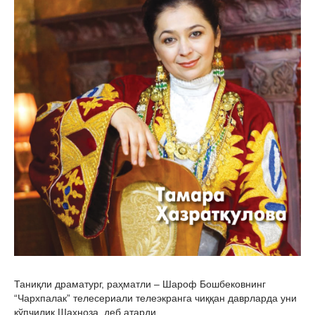
Таниқли драматург, раҳматли – Шароф Бошбековнинг
“Чархпалак” телесериали телеэкранга чиққан даврларда уни
кўпчилик Шаҳноза, деб атарди.