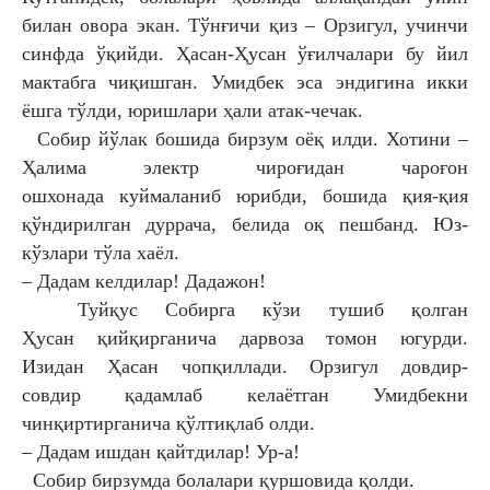
билан овора
экан. Тўнғичи қиз – Орзигул, учинчи
синфда
ўқийди. Ҳасан-Ҳусан ўғилчалари бу йил
мактабга чиқишган. Умидбек эса эндигина икки
ёшга тўлди,
юришлари ҳали атак-чечак.
Собир йўлак бошида бирзум оёқ илди. Хотини
–
Ҳалима электр чироғидан чароғон
ошхонада
куймаланиб юрибди, бошида қия-қия
қўндирилган
дуррача, белида оқ пешбанд. Юз-
кўзлари тўла
хаёл.
– Дадам келдилар! Дадажон!
Туйқус Собирга кўзи тушиб қолган
Ҳусан
қийқирганича дарвоза томон югурди.
Изидан
Ҳасан чопқиллади. Орзигул довдир-
совдир
қадамлаб келаётган Умидбекни
чинқиртирганича
қўлтиқлаб олди.
– Дадам ишдан қайтдилар! Ур-а!
Собир бирзумда болалари қуршовида қолди.