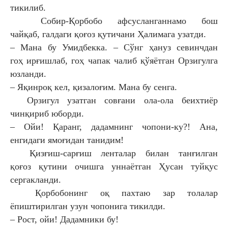
тикилиб.
Собир-Қорбобо афсусланганнамо бош
чайқаб,
галдаги қоғоз қутичани Ҳалимага узатди.
– Мана бу Умидбекка. – Сўнг ҳануз севинчдан
гоҳ
ирғишлаб, гоҳ чапак чалиб қўяётган Орзигулга
юзланди.
– Яқинроқ кел, қизалоғим. Мана бу сенга.
Орзигул узатган совғани ола-ола беихтиёр
чинқириб
юборди.
– Ойи! Қаранг, дадамнинг чопони-ку?! Ана,
енгидаги
ямоғидан танидим!
Қизғиш-сарғиш ленталар билан танғилган
қоғоз
қутини очишга уннаётган Ҳусан туйқус
сергакланди.
Қорбобонинг оқ пахтаю зар толалар
ёпиштирилган узун
чопонига тикилди.
– Рост, ойи! Дадамники бу!