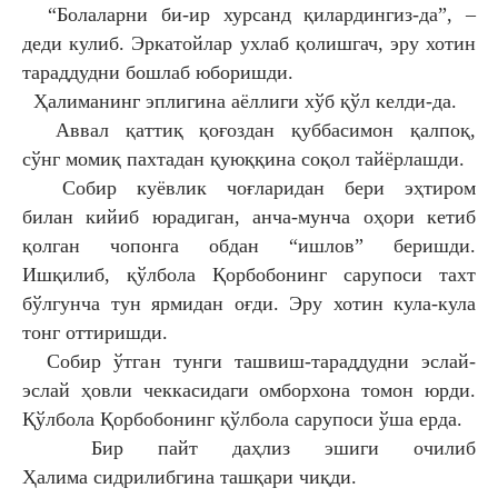
“Болаларни би-ир хурсанд қилардингиз-да”,
–
деди кулиб. Эркатойлар ухлаб қолишгач,
эру хотин
тараддудни бошлаб юборишди.
Ҳалиманинг эплигина аёллиги хўб қўл келди-да.
Аввал қаттиқ қоғоздан қуббасимон қалпоқ,
сўнг
момиқ пахтадан қуюққина соқол тайёрлашди.
Собир куёвлик чоғларидан бери эҳтиром
билан
кийиб юрадиган, анча-мунча оҳори кетиб
қолган
чопонга обдан “ишлов” беришди.
Ишқилиб,
қўлбола Қорбобонинг сарупоси тахт
бўлгунча
тун ярмидан оғди. Эру хотин кула-кула
тонг
оттиришди.
Собир ўтган тунги ташвиш-тараддудни
эслай-
эслай ҳовли чеккасидаги омборхона томон
юрди.
Қўлбола Қорбобонинг қўлбола сарупоси
ўша ерда.
Бир пайт даҳлиз эшиги очилиб
Ҳалима
сидрилибгина ташқари чиқди.