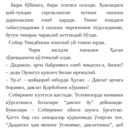
Бири бўйнига, бири этагига осилди. Ҳовлидаги
қий-
чувдан сергакланган хотини ошхона
дарвозасини
очиб қаради. Унинг юзидаги
табассумданми ё
ошхона чироғининг ёғдусиданми,
бутун теварак
чарақлаб кетгандай бўлди.
Собир Умидбекни опичлаб уй томон юрди.
Чарм жилдли папкани Ҳасан
зўриққанича
қўлтиқлаб олди.
– Дадажон, арча байрамига олиб чиқасиз-а, бизни?
– деди Орзигул қувонч билан ирғишлаб.
– Ур-е! – қийқириб юборди Ҳусан. – Давлат
арчага
борамиз, давлат Қорбобони кўрамиз!
Собирнинг кулгуси қистади. Телевизорда
нимаики
кўрсатишса болалари “давлат бу”
дейишади.
Бувилари – Собирнинг ойиси шунга
ўргатган.
Ҳатто бир гал неваралар қуршовида
ўтирган чоғ,
“Дадангиз ҳам менинг ўғлиммас,
давлатники”, деб