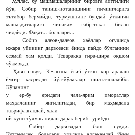
Хуллас, бу машмашаларнинг бировга
айтгилиги
йўқ. Собир таниш-нотанишнинг
пичингларига
эътибор бермайди, турмушнинг
бундай ўткинчи
машаққатларига чинакам сабр-
тоқат билан
чидайди. Фақат... болалари...
Собир алғов-далғов хаёллар оғушида
ижара
уйининг дарвозаси ёнида пайдо бўлганини
сезмай
ҳам қолди. Теваракка ғира-шира оқшом
чўкмоқда.
Ҳаво совуқ. Кечагина ёғиб ўтган қор аралаш
ёмғир
касридан йўл-йўлаклар шилта-шалаббо.
Кўчанинг
у ер-бу еридаги чала-ярим иморатлар
маҳалланинг
янгилигидан, бир маҳмадана
таърифлагандай, ҳали
ой-куни тўлмаганидан дарак бериб турибди.
Собир дарвозадан бош суқди.
Кутганидек,
болалари ҳовлида аллақандай ўйин