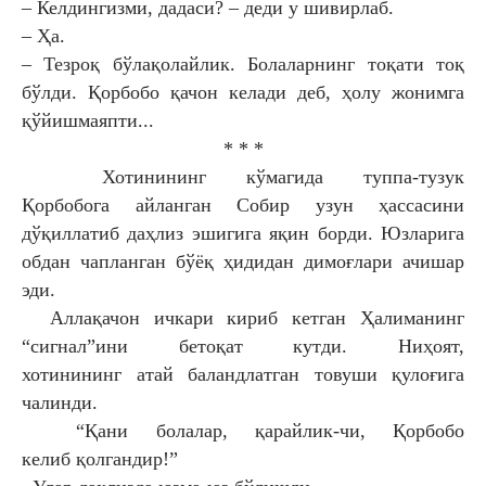
– Келдингизми, дадаси? – деди у шивирлаб.
– Ҳа.
– Тезроқ бўлақолайлик. Болаларнинг тоқати
тоқ
бўлди. Қорбобо қачон келади деб, ҳолу
жонимга
қўйишмаяпти...
* * *
Хотинининг кўмагида туппа-тузук
Қорбобога
айланган Собир узун ҳассасини
дўқиллатиб
даҳлиз эшигига яқин борди. Юзларига
обдан
чапланган бўёқ ҳидидан димоғлари ачишар
эди.
Аллақачон ичкари кириб кетган Ҳалиманинг
“сигнал”ини бетоқат кутди. Ниҳоят,
хотинининг
атай баландлатган товуши қулоғига
чалинди.
“Қани болалар, қарайлик-чи, Қорбобо
келиб
қолгандир!”