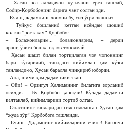
Ҳасан эса аллақачон қутичани ерга ташлаб,
Собир-
Қорбобонинг барига чанг солган эди.
– Ечинг, дадамнинг чопони бу, сиз ўғри экансиз!
Туйқус бошланиб кетган исёндан шошиб
қолган
“ростакам” Қорбобо:
– Болажонларим... болажонларим, – дерди
аранг,
ўзига бошқа оқлов тополмай.
Ҳасан шашт билан тортқилаган чоғ
чопоннинг
бари кўтарилиб, тагидаги
кийимлар ҳам кўзга
танланди-ю, Ҳусан
баралла чинқириб юборди.
– Ана, шими ҳам дадамники экан!
– Ойи! – Орзигул Ҳалиманинг билагига
зорланиб
осилди. – Бу Қорбобо қароқчи!
Кўчада дадамни
калтаклаб, кийимларини
тортиб олган.
Опасининг гапларидан гиж-гижланган
Ҳусан ҳам
“жуда зўр” Қорбобога ташланди.
– Ечинг! Дадамнинг кийимларини ечинг!
Ёлғончи