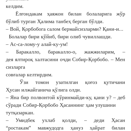
келдим.
Ёлғондакам ҳаяжон билан болаларига жўр
бўлиб
турган Ҳалима танбеҳ берган бўлди.
– Вой, Қорбобога салом бермайсизларми? Қани-и...
Болалар бири қўйиб, бири олиб чувиллашди.
– Ас-са-лому-у алай-ку-ум!
– Баракалло, баракалло-о, жажжиларим, –
дея
ялтироқ халтасини очди Собир-Қорбобо. – Мен
сизларга
совғалар келтирдим.
Ўзи томон узатилган қоғоз қутичани
Ҳусан
илжайганича қўлига олди.
– Яна бир полвонтой кўринмайди-ку, қани у? –
деб
сўради Собир-Қорбобо Ҳасаннинг ҳам улушини
тутқазаркан.
– Умидбек ухлаб қолди, – деди Ҳасан
“ростакам”
мавжудодга ҳануз ҳайрат билан