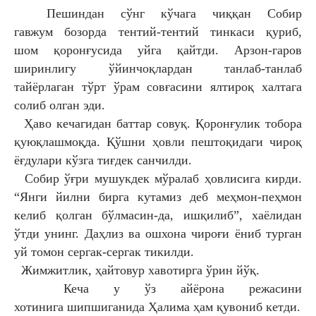
Пешиндан сўнг кўчага чиққан Собир
гавжум
бозорда тентий-тентий тинкаси қуриб,
шом
қоронғусида уйга қайтди. Арзон-гаров
ширинлигу
ўйинчоқлардан танлаб-танлаб
тайёрлаган тўрт
ўрам совғасини ялтироқ халтага
солиб олган эди.
Ҳаво кечагидан баттар совуқ. Қоронғулик
тобора
қуюқлашмоқда. Қўшни ҳовли
пештоқидаги чироқ
ёғдулари кўзга тиғдек
санчилди.
Собир ўғри мушукдек мўралаб ҳовлисига
кирди.
“Янги йилни бирга кутамиз деб меҳмон-
пеҳмон
келиб қолган бўлмасин-да, ишқилиб”,
хаёлидан
ўтди унинг. Даҳлиз ва ошхона чироғи
ёниб турган
уй томон сергак-сергак тикилди.
Жимжитлик, ҳайтовур хавотирга ўрин йўқ.
Кеча у ўз айёрона режасини
хотинига
шипшиганида Ҳалима ҳам қувониб кетди.