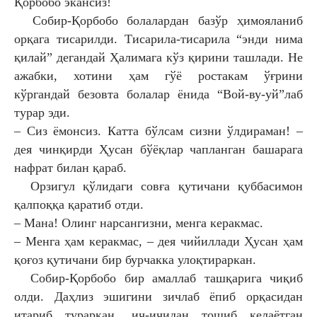
Қорбобо экансиз!
Собир-Қорбобо болалардан базўр
ҳимояланиб
орқага тисарилди. Тисарила-
тисарила “энди нима
қилай” дегандай
Ҳалимага кўз қирини ташлади. Не
ажабки,
хотини ҳам гўё ростакам ўғрини
кўргандай
безовта болалар ёнида “Вой-ву-уй”лаб
турар
эди.
– Сиз ёмонсиз. Катта бўлсам сизни
ўлдираман! –
дея чинқирди Ҳусан бўёқлар
чапланган башарага
нафрат билан қараб.
Орзигул қўлидаги совға қутичани
қуббасимон
қалпоққа қаратиб отди.
– Мана! Олинг нарсангизни, менга
керакмас.
– Менга ҳам керакмас, – дея чийиллади
Ҳусан ҳам
қоғоз қутичани бир бурчакка
улоқтираркан.
Собир-Қорбобо бир амаллаб ташқарига
чиқиб
олди. Даҳлиз эшигини зичлаб ёпиб
орқасидан
итариб тураркан, ич-ичидан тошиб
келаётган