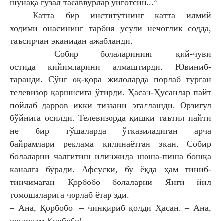
шунақа гўзал
тасаввурлар уйғотсин...”
Катта бир институтнинг катта илмий
ходими
онасининг тарбия усули нечоғлик содда,
таъсирчан
эканидан ажабланди.
Собир болаларининг қий-чуви
остида
кийимларини алмаштирди. Ювиниб-
таранди. Сўнг
оқ-қора жилоларда порлаб турган
телевизор
қаршисига ўтирди. Ҳасан-Ҳусанлар пайт
пойлаб
дарров икки тиззани эгаллашди. Орзигул
бўйнига
осилди. Телевизорда қишки таътил пайти
не
бир гўшаларда ўтказиладиган арча
байрамлари
реклама қилинаётган экан. Собир
болаларни
чалғитиш илинжида шоша-пиша бошқа
каналга
буради. Афсуски, бу ёқда ҳам тиниб-
тинчимаган
Қорбобо болаларни Янги йил
томошаларига
чорлаб ётар эди.
– Ана, Қорбобо! – чинқириб қолди Ҳасан. –
Ана,
ростакам Қорбобо!