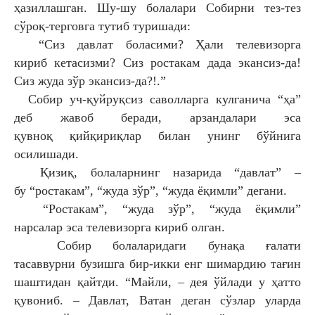
ҳазиллашган. Шу-шу болалари
Собирни тез-тез
сўроқ-терговга тутиб туришади:
“Сиз давлат боласими? Ҳали телевизорга
кириб
кетасизми? Сиз ростакам дада экансиз-да!
Сиз
жуда зўр экансиз-да?!.”
Собир уч-қуйруқсиз саволларга кулганича
“ҳа”
деб жавоб беради, арзандалари эса
қувноқ
қийқириқлар билан унинг бўйнига
осилишади.
Қизиқ, болаларнинг назарида “давлат” –
бу
“ростакам”, “жуда зўр”, “жуда ёқимли” дегани.
“Ростакам”, “жуда зўр”, “жуда ёқимли”
нарсалар
эса телевизорга кириб олган.
Собир болаларидаги бунақа ғалати
тасаввурни
бузишга бир-икки енг шимардию тағин
шаштидан
қайтди. “Майли, – дея ўйлади у ҳатто
қувониб. –
Давлат, Ватан деган сўзлар уларда