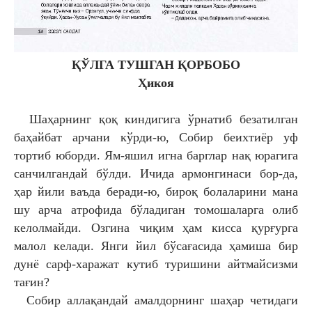
ҚЎЛГА ТУШГАН ҚОРБОБО
Ҳикоя
Шаҳарнинг қоқ киндигига ўрнатиб
безатилган
баҳайбат арчани кўрди-ю, Собир
беихтиёр уф
тортиб юборди. Ям-яшил игна
барглар нақ юрагига
санчилгандай бўлди. Ичида
армонгинаси бор-да,
ҳар йили ваъда беради-ю,
бироқ болаларини мана
шу арча атрофида
бўладиган томошаларга олиб
келолмайди. Озгина
чиқим ҳам кисса қурғурга
малол келади. Янги йил
бўсағасида ҳамиша бир
дунё сарф-харажат кутиб
туришини айтмайсизми
тағин?
Собир аллақандай амалдорнинг шаҳар
четидаги