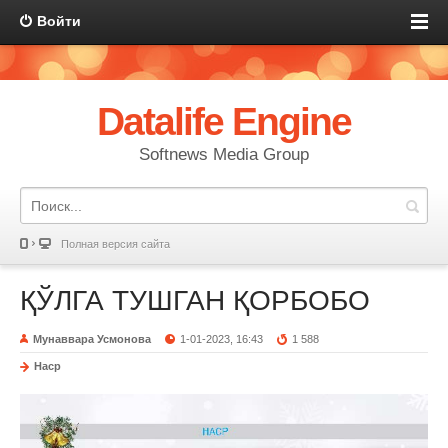
Войти
Datalife Engine
Softnews Media Group
Полная версия сайта
ҚЎЛГА ТУШГАН ҚОРБОБО
Мунаввара Усмонова
1-01-2023, 16:43
1 588
Наср