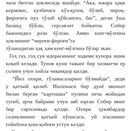
чала битган ҳовлисида яшайди. “Ака,
ижара ҳақи
керакмас, кулбачага кўз-қулоқ
бўлиб, чироқ-
фироғига пул тўлаб қўйсангиз,
бас”, деган ўша
баланд бўйли, серсавлат
бойвачча. Собир
бажонидил рози бўлган. Аммо
кенг-мўлгина
ҳовлининг “чироғи-фироғи”га
тўланадиган ҳақ ҳам кенг-мўлгина бўлар экан.
Гоҳ газ, гоҳ сув идорасининг ходими кунора
эшик
қоқиб келади. Тунов куни тажанг бир
хизматчи ер
солиғи учун хийла чиқимдор қилди.
“Йил охири, тўламасаларинг бўлмайди”, деди
у
қатъий қилиб. Ишхонаси бир дунё миннат
билан
берган “картошка” пулини неча жойидан
тугиб,
арча байрами учун аяб юрган Собир минг
бир
саросимада қолди. Охири ҳукмбардор
солиқчининг
қатъий пўписаси, уй эгасининг
ғойибона қош-
қобоғи устун келди.