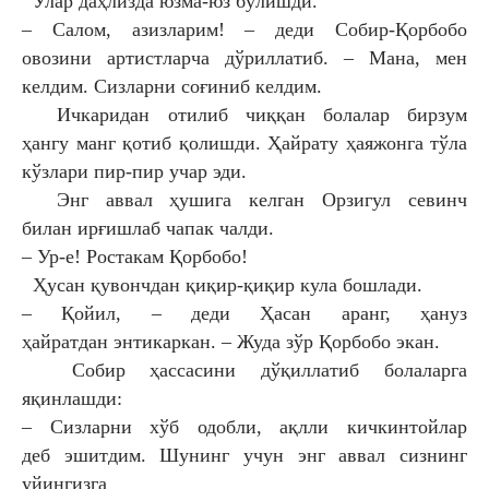
Улар даҳлизда юзма-юз бўлишди.
– Салом, азизларим! – деди Собир-Қорбобо
овозини
артистларча дўриллатиб. – Мана, мен
келдим. Сизларни
соғиниб келдим.
Ичкаридан отилиб чиққан болалар бирзум
ҳангу
манг қотиб қолишди. Ҳайрату ҳаяжонга тўла
кўзлари
пир-пир учар эди.
Энг аввал ҳушига келган Орзигул севинч
билан
ирғишлаб чапак чалди.
– Ур-е! Ростакам Қорбобо!
Ҳусан қувончдан қиқир-қиқир кула бошлади.
– Қойил, – деди Ҳасан аранг, ҳануз
ҳайратдан
энтикаркан. – Жуда зўр Қорбобо экан.
Собир ҳассасини дўқиллатиб болаларга
яқинлашди:
– Сизларни хўб одобли, ақлли кичкинтойлар
деб
эшитдим. Шунинг учун энг аввал сизнинг
уйингизга