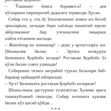
– Ўшанинг ёнига борамиз-а? – дея
кўзларини
пирпиратиб дадасига термилди Ҳусан.
Собир гоҳ у, гоҳ бу ўғилчасининг юзига юз
босиб
эркаларкан, кечадан бери хаёлида пишитиб
юрган
айёрликнинг бир учгинасини чиқариш
пайти
етганини англади.
– Жаноблар ва хонимлар! – деди у артистларга
хос
ўйноқилик билан. – Эртага кечқурун
бизникига
Қорбобо келади! Ростакам Қорбобо ўз
қўли билан
совға улашади!
Собирнинг оғзига анграйиб турган болалари баб-
баравар қийқириб юборишди.
– Ур-е! Бизникига ростакам Қорбобо
келаркан!
Шоша-пиша дастурхон тузатаётган Ҳалима
эрига
таажжубланиб тикилди. Собир хотинига
қувлик
билан кўз қисиб қўйди...
* * *