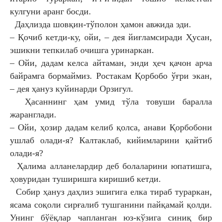
кулгуни аранг босди.
Даҳлизда шовқин-тўполон ҳамон авжида
эди.
– Қочиб кетди-ку, ойи, – дея
йиғламсиради Ҳусан,
эшикни тепкилаб
очишга уринаркан.
– Ойи, дадам келса айтаман, энди ҳеч
қачон арча
байрамга бормаймиз. Ростакам
Қорбобо ўғри экан,
– дея ҳануз куйинарди
Орзигул.
Ҳасаннинг ҳам умид тўла товуши
баралла
жаранглади.
– Ойи, ҳозир дадам келиб қолса, анави
Қорбобони
ушлаб олади-я? Калтаклаб,
кийимларини қайтиб
олади-я?
Ҳалима алланелардир деб болаларини
юпатишга,
ҳовуридан туширишга киришиб
кетди.
Собир ҳануз даҳлиз эшигига елка тираб
тураркан,
ясама соқоли сирғалиб тушганини
пайқамай қолди.
Унинг бўёқлар чапланган
юз-кўзига синиқ бир