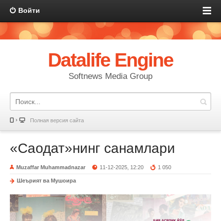
Войти
Datalife Engine
Softnews Media Group
Полная версия сайта
«Саодат»нинг санамлари
Muzaffar Muhammadnazar
11-12-2025, 12:20
1 050
Шеърият ва Мушоира