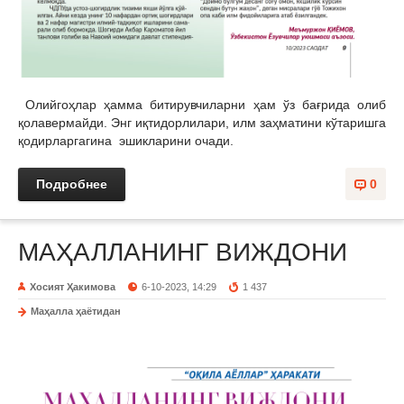
Олийгоҳлар ҳамма битирувчиларни ҳам ўз бағрида олиб
қолавермайди. Энг иқтидорлилари, илм заҳматини кўтаришга
қодирларгагина эшикларини очади.
Подробнее
0
МАҲАЛЛАНИНГ ВИЖДОНИ
Хосият Ҳакимова
6-10-2023, 14:29
1 437
Маҳалла ҳаётидан