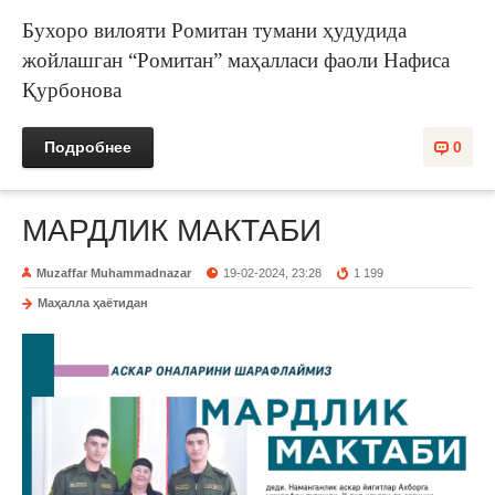
Бухоро вилояти Ромитан тумани ҳудудида
жойлашган “Ромитан” маҳалласи фаоли Нафиса
Қурбонова
Подробнее
0
МАРДЛИК МАКТАБИ
Muzaffar Muhammadnazar
19-02-2024, 23:28
1 199
Маҳалла ҳаётидан