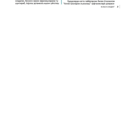
Тарихдан маълумки, ҳар қандай халқнинг, миллатнинг
етуклик даражаси, аввало, хотин-қизларнинг билим
даражаси, интеллектуал салоҳияти, ижтимоий-сиёсий
фаоллиги орқали намоён бўлади.
Подробнее
0
ҚАТОРИНГДА НОРИНГ БЎЛСА
Мунаввара Усмонова
14-09-2023, 05:11
1 428
Маҳалла ҳаётидан