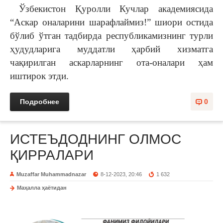
Ўзбекистон Қуролли Кучлар академиясида
“Аскар оналарини шарафлаймиз!” шиори остида
бўлиб ўтган тадбирда республикамизнинг турли
ҳудудларига муддатли ҳарбий хизматга
чақирилган аскарларнинг ота-оналари ҳам
иштирок этди.
Подробнее
0
ИСТЕЪДОДНИНГ ОЛМОС
ҚИРРАЛАРИ
Muzaffar Muhammadnazar
8-12-2023, 20:46
1 632
Маҳалла ҳаётидан