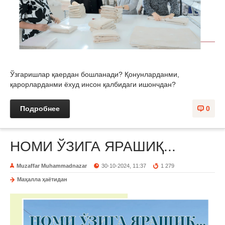
Ўзгаришлар қаердан бошланади? Қонунларданми,
қарорларданми ёхуд инсон қалбидаги ишончдан?
Подробнее
0
НОМИ ЎЗИГА ЯРАШИҚ...
Muzaffar Muhammadnazar
30-10-2024, 11:37
1 279
Маҳалла ҳаётидан